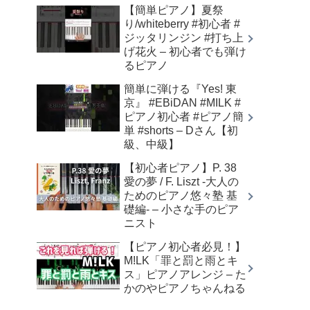
【簡単ピアノ】夏祭
り/whiteberry #初心者 #
ジッタリンジン #打ち上
げ花火 – 初心者でも弾け
るピアノ
簡単に弾ける『Yes! 東
京』 #EBiDAN #MILK #
ピアノ初心者 #ピアノ簡
単 #shorts – Dさん【初
級、中級】
【初心者ピアノ】P. 38
愛の夢 / F. Liszt -大人の
ためのピアノ悠々塾 基
礎編- – 小さな手のピア
ニスト
【ピアノ初心者必見！】
M!LK「罪と罰と雨とキ
ス」ピアノアレンジ – た
かのやピアノちゃんねる