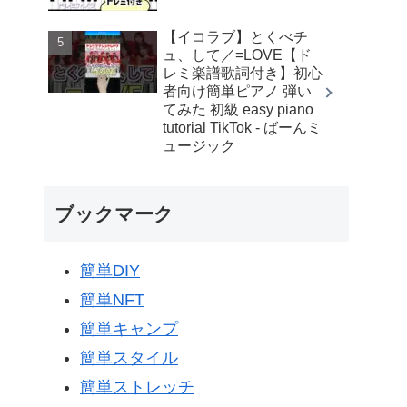
【イコラブ】とくべチ
ュ、して／=LOVE【ド
レミ楽譜歌詞付き】初心
者向け簡単ピアノ 弾い
てみた 初級 easy piano
tutorial TikTok - ばーんミ
ュージック
ブックマーク
簡単DIY
簡単NFT
簡単キャンプ
簡単スタイル
簡単ストレッチ