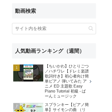
動画検索
人気動画ランキング（週間）
【ちいかわ】ひとりごつ
／ハチワレ【ドレミ楽譜
歌詞付き】初心者向け簡
単ピアノ 弾いてみた ア
ニメ ED 主題歌 Easy
Piano Tutorial 初級 - ば
ーんミュージック
スプランキー【ピアノ簡
単】サイモンの曲 （リ