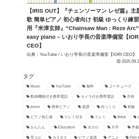
【IRIS OUT】『チェンソーマン レゼ篇』主
歌 簡単ピアノ 初心者向け 初級 ゆっくり練習
用『米津玄師』”Chainsaw Man : Reze Arc”
easy piano – いおり学長の音楽準備室【IOR
CEO】
出典：YouTube / いおり学長の音楽準備室【IORI CEO】
2025.09.
タグ
Music
YouTube
無料
ユーチューブ
動画機能付き携帯電話
カメラ付き携帯電話
共有
piano
簡単ピアノ
楽譜
ゆっくり
初級
ピアノ初心者
ドレミ付き
ドレミ
tiktok
かんたん
Education
ボカロ
片手
伴奏
耳コピ
カラオケ
ピアノ楽譜
アニメ
Film 