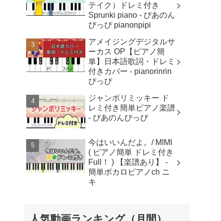
テイク）ドレミ付き
Sprunki piano - ぴあのん
ぴっぴ pianonpipi
アメイジングデジタルサ
ーカス OP【ピアノ簡
単】日本語歌詞・ドレミ
付きカバー - pianorinrin
ぴっぴ
ジャンボリミッキー ド
レミ付き簡単ピアノ楽譜
- ぴあのんぴっぴ
今はいいんだよ。/ MIMI
( ピアノ簡単 ドレミ付き
Full！ ) 【楽譜あり】 -
簡単ボカロピアノch ニ
キ
人気動画ランキング（月間）