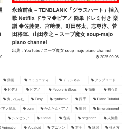
題
永遠前夜 – TENBLANK「グラスハート」挿入
歌 Netflix ドラマ◆ピアノ 簡単 ドレミ付き 楽
譜 ◆佐藤健、宮﨑優、町田啓太、志尊淳、菅
I
田将暉、山田孝之 – スープ魔女 soup-majo
piano channel
出典：YouTube / スープ魔女 soup-majo piano channel
20
2025.09.08
動画
コミュニティ
チャンネル
アップロード
ビデオ
ピアノ
People & Blogs
簡単
初心者
弾いてみた
Easy
synthesia
両手
Piano Tutorial
ピアノ簡単
bgm
かんたんピアノ
歌詞
Entertainment
シンセシア
tutorial
音楽
beginner
人気曲
& Animation
Vocaloid
アニソン
右手
練習
弾き方