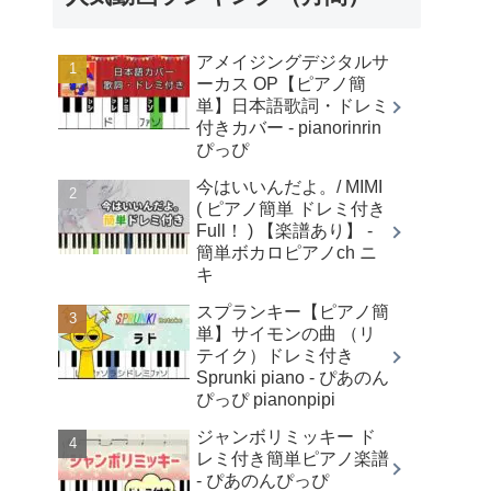
アメイジングデジタルサ
ーカス OP【ピアノ簡
単】日本語歌詞・ドレミ
付きカバー - pianorinrin
ぴっぴ
今はいいんだよ。/ MIMI
( ピアノ簡単 ドレミ付き
Full！ ) 【楽譜あり】 -
簡単ボカロピアノch ニ
キ
スプランキー【ピアノ簡
単】サイモンの曲 （リ
テイク）ドレミ付き
Sprunki piano - ぴあのん
ぴっぴ pianonpipi
ジャンボリミッキー ド
レミ付き簡単ピアノ楽譜
- ぴあのんぴっぴ