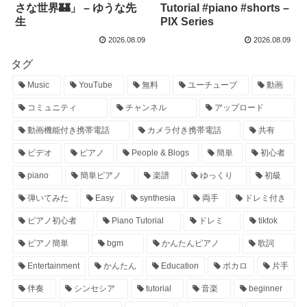
さな世界🏰」 – ゆうな先
Tutorial #piano #shorts –
生
PIX Series
2026.08.09
2026.08.09
タグ
Music
YouTube
無料
ユーチューブ
動画
コミュニティ
チャンネル
アップロード
動画機能付き携帯電話
カメラ付き携帯電話
共有
ビデオ
ピアノ
People & Blogs
簡単
初心者
piano
簡単ピアノ
楽譜
ゆっくり
初級
弾いてみた
Easy
synthesia
両手
ドレミ付き
ピアノ初心者
Piano Tutorial
ドレミ
tiktok
ピアノ簡単
bgm
かんたんピアノ
歌詞
Entertainment
かんたん
Education
ボカロ
片手
伴奏
シンセシア
tutorial
音楽
beginner