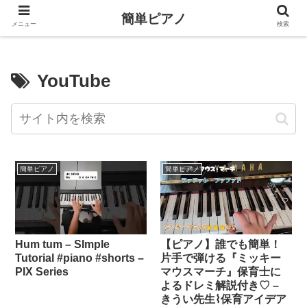
簡単ピアノ
メニュー
検索
YouTube
簡単ピアノ
簡単ピアノ
Hum tum – SImple
【ピアノ】誰でも簡単！
Tutorial #piano #shorts –
片手で弾ける『ミッキー
PIX Series
マウスマーチ』保育士に
よるドレミ解説付き♡ –
きうい先生⌇保育アイデア