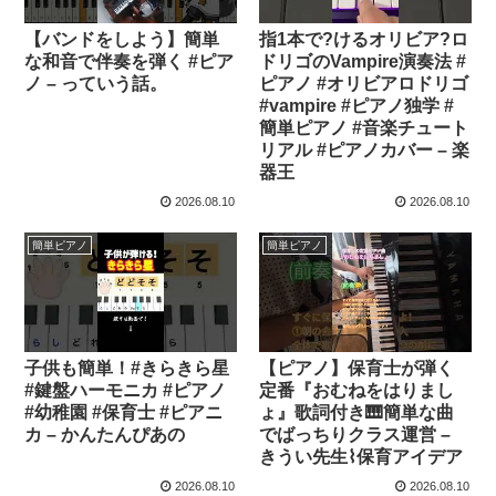
【バンドをしよう】簡単
指1本で?けるオリビア?ロ
な和音で伴奏を弾く #ピア
ドリゴのVampire演奏法 #
ノ – っていう話。
ピアノ #オリビアロドリゴ
#vampire #ピアノ独学 #
簡単ピアノ #音楽チュート
リアル #ピアノカバー – 楽
器王
2026.08.10
2026.08.10
簡単ピアノ
簡単ピアノ
子供も簡単！#きらきら星
【ピアノ】保育士が弾く
#鍵盤ハーモニカ #ピアノ
定番『おむねをはりまし
#幼稚園 #保育士 #ピアニ
ょ』歌詞付き🎹簡単な曲
カ – かんたんぴあの
でばっちりクラス運営 –
きうい先生⌇保育アイデア
2026.08.10
2026.08.10