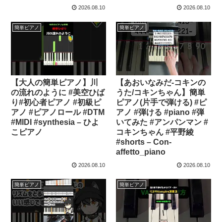
2026.08.10
2026.08.10
簡単ピアノ
簡単ピアノ
【大人の簡単ピアノ】川
【あおいなみだ-コキンの
の流れのように #美空ひば
うた/コキンちゃん】簡単
り#初心者ピアノ #初級ピ
ピアノ(片手で弾ける) #ピ
アノ #ピアノロール #DTM
アノ #弾ける #piano #弾
#MIDI #synthesia – ひよ
いてみた #アンパンマン #
こピアノ
コキンちゃん #平野綾
#shorts – Con-
affetto_piano
2026.08.10
2026.08.10
簡単ピアノ
簡単ピアノ