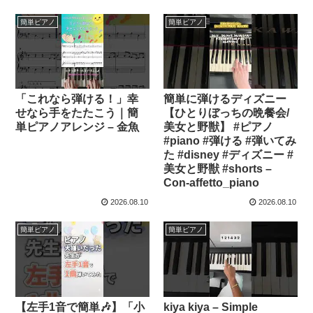
簡単ピアノ
簡単ピアノ
「これなら弾ける！」幸
簡単に弾けるディズニー
せなら手をたたこう｜簡
【ひとりぼっちの晩餐会/
単ピアノアレンジ – 金魚
美女と野獣】 #ピアノ
#piano #弾ける #弾いてみ
た #disney #ディズニー #
美女と野獣 #shorts –
Con-affetto_piano
2026.08.10
2026.08.10
簡単ピアノ
簡単ピアノ
【左手1音で簡単🎶】「小
kiya kiya – Simple