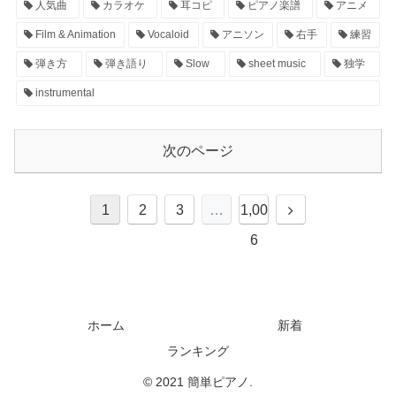
人気曲
カラオケ
耳コピ
ピアノ楽譜
アニメ
Film & Animation
Vocaloid
アニソン
右手
練習
弾き方
弾き語り
Slow
sheet music
独学
instrumental
次のページ
1
2
3
…
1,00
6
ホーム
新着
ランキング
© 2021 簡単ピアノ.