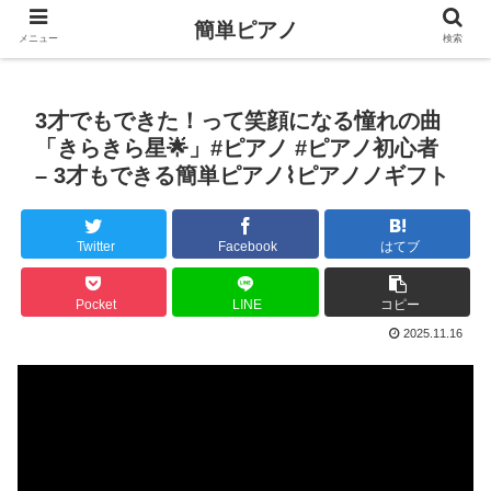
簡単ピアノ
メニュー
検索
3才でもできた！って笑顔になる憧れの曲
「きらきら星🌟」#ピアノ #ピアノ初心者
– 3才もできる簡単ピアノ⌇ピアノノギフト
Twitter
Facebook
はてブ
Pocket
LINE
コピー
2025.11.16