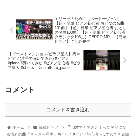
エリーゼのために【ベートーヴェン】
【超・簡単 ピアノ初心者 おとなの名曲
101曲】【超・簡単 ピアノ初心者 おとな
の名曲100曲】【超・簡単 ピアノ初心者
クラシック105曲】DEPRO MP – 【簡単
ピアノ】さとみ先生
【ゴーストマンション/ピラフ星人】簡単
ピアノ(片手で弾いてみた) #ピアノ
#piano #弾いてみた #ピアノ初心者 #ピラ
フ星人 #shorts – Con-affetto_piano
コメント
コメントを書き込む
ホーム
簡単ピアノ
3才でもできた！って笑顔にな
る憧れの曲「きらきら星🌟」#ピアノ #ピアノ初心者 – 3才もできる簡