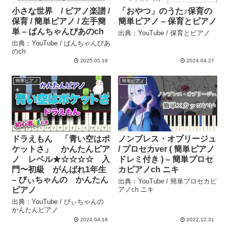
小さな世界 / ピアノ楽譜 /
「おやつ」のうた♪保育の
保育 / 簡単ピアノ / 左手簡
簡単ピアノ – 保育とピアノ
単 – ぱんちゃんぴあのch
出典：YouTube / 保育とピアノ
出典：YouTube / ぱんちゃんぴあ
のch
2025.05.18
2024.04.27
簡単ピアノ
簡単ピアノ
ドラえもん 「青い空はポ
ノンブレス・オブリージュ
ケットさ」 かんたんピア
/ プロセカver ( 簡単ピアノ
ノ レベル★☆☆☆☆ 入
ドレミ付き ) – 簡単プロセ
門〜初級 がんばれ1年生
カピアノch ニキ
– ぴぃちゃんの かんたん
出典：YouTube / 簡単プロセカピ
ピアノ
アノch ニキ
出典：YouTube / ぴぃちゃんの
かんたんピアノ
2024.04.18
2022.12.31