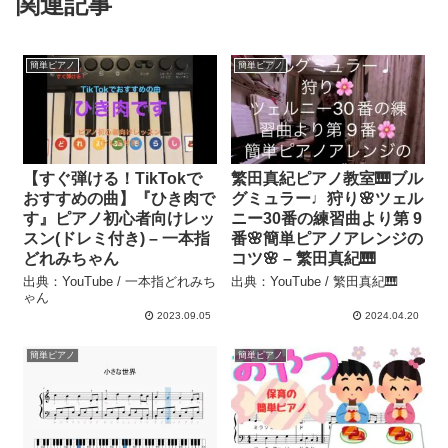
関連記事
簡単ピアノ
簡単ピアノ
【すぐ弾ける！TikTokで
繁田真紀ピアノ教室🎹ブル
おすすめの曲】『ひき肉で
グミュラー♩狩り🌸ツェル
す』ピアノ初心者向けレッ
ニー30番の練習曲より第 9
スン(ドレミ付き) – 一本指
番🌸簡単ピアノアレンジの
どれみちゃん
コツ🌸 – 繁田真紀🎹
出典：YouTube / 一本指どれみち
出典：YouTube / 繁田真紀🎹
ゃん
2023.09.05
2024.04.20
簡単ピアノ
簡単ピアノ