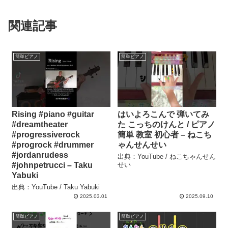
関連記事
簡単ピアノ
簡単ピアノ
Rising #piano #guitar
はいよろこんで 弾いてみ
#dreamtheater
た こっちのけんと / ピアノ
#progressiverock
簡単 教室 初心者 – ねこち
#progrock #drummer
ゃんせんせい
#jordanrudess
出典：YouTube / ねこちゃんせん
#johnpetrucci – Taku
せい
Yabuki
出典：YouTube / Taku Yabuki
2025.03.01
2025.09.10
簡単ピアノ
簡単ピアノ