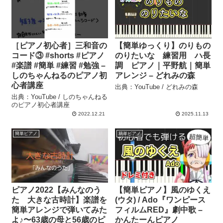
［ピアノ初心者］三和音の
【簡単ゆっくり】のりもの
コード③ #shorts #ピアノ
のりたいな 練習用 ハ長
#楽譜 #簡単 #練習 #勉強 –
調 ピアノ｜平野航｜簡単
しのちゃんねるのピアノ初
アレンジ – どれみの森
心者講座
出典：YouTube / どれみの森
出典：YouTube / しのちゃんねる
のピアノ初心者講座
2022.12.21
2025.11.13
簡単ピアノ
簡単ピアノ
ピアノ2022【みんなのう
【簡単ピアノ】風のゆくえ
た 大きな古時計】楽譜を
(ウタ) / Ado『ワンピース
簡単アレンジで弾いてみた
フィルムRED』劇中歌 –
よ♪〜63歳の母と56歳のピ
かんたーんピアノ