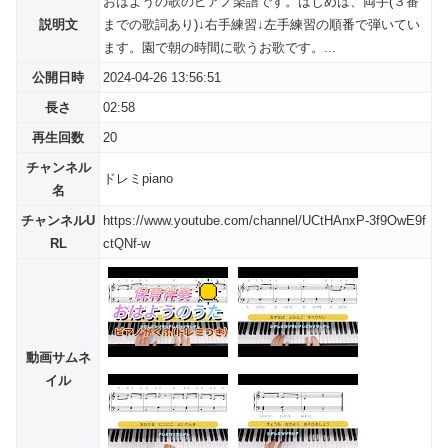
おはようの歌のピアノ楽譜です。はじめは、両手(３番
説明文
までの歌詞あり)↓右手練習↓左手練習の順番で弾いてい
ます。園で朝の時間に歌うお歌です。...
公開日時
2024-04-26 13:56:51
長さ
02:58
再生回数
20
チャンネル
ドレミpiano
名
チャンネルU
https://www.youtube.com/channel/UCtHAnxP-3f9OwE9f
RL
ctQNf-w
動画サムネ
イル