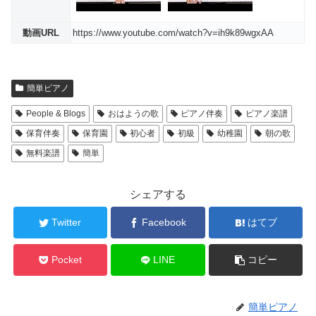
動画URL
https://www.youtube.com/watch?v=ih9k89wgxAA
簡単ピアノ
People & Blogs
おはようの歌
ピアノ伴奏
ピアノ楽譜
保育伴奏
保育園
初心者
初級
幼稚園
朝の歌
無料楽譜
簡単
シェアする
Twitter
Facebook
はてブ
Pocket
LINE
コピー
簡単ピアノ