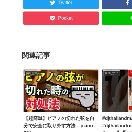
Twitter
Pocket
関連記事
簡単ピアノ
簡単ピアノ
【超簡単】ピアノの切れた弦を自
#djthailandm
分で安全に取り外す方法 – piano
#djthailandr