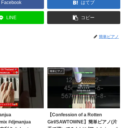
Facebook
はてブ
LINE
コピー
簡単ピアノ
簡単ピアノ
anjua
【Confession of a Rotten
emix #djmanjua
Girl/SAWTOWNE】簡単ピアノ(片