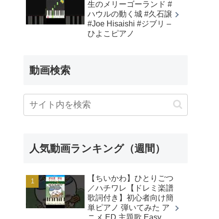
生のメリーゴーランド #
ハウルの動く城 #久石譲
#Joe Hisaishi #ジブリ –
ひよこピアノ
動画検索
人気動画ランキング（週間）
【ちいかわ】ひとりごつ
／ハチワレ【ドレミ楽譜
歌詞付き】初心者向け簡
単ピアノ 弾いてみた ア
ニメ ED 主題歌 Easy