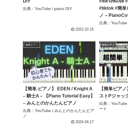
DIY
#หลวงพี่แจ๊ส
#tiktok 
出典：YouTube / piano DIY
ノ – PianoCo
出典：YouTube /
2023.10.15
簡単ピアノ
簡単ピアノ
【簡単 ピアノ】 EDEN / Knight A
【簡単ピアノ】
– 騎士A – 【Piano Tutorial Easy】
ストPジャッ
– みんとのかんたんピアノ
出典：YouTub
ート
出典：YouTube / みんとのかんたんピア
ノ
2024.04.17