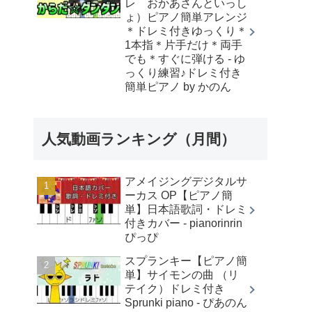
レ おかあさんといっし
ょ）ピアノ簡単アレンジ
＊ドレミ付きゆっくり＊
1本指＊片手だけ＊両手
でも＊すぐに弾ける - ゆ
っくり練習♪ドレミ付き
簡単ピアノ by かのん
人気動画ランキング（月間）
アメイジングデジタルサ
ーカス OP【ピアノ簡
単】日本語歌詞・ドレミ
付きカバー - pianorinrin
ぴっぴ
スプランキー【ピアノ簡
単】サイモンの曲 （リ
テイク）ドレミ付き
Sprunki piano - ぴあのん