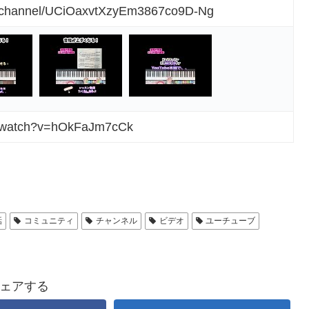
m/channel/UCiOaxvtXzyEm3867co9D-Ng
m/watch?v=hOkFaJm7cCk
話
コミュニティ
チャンネル
ビデオ
ユーチューブ
ェアする