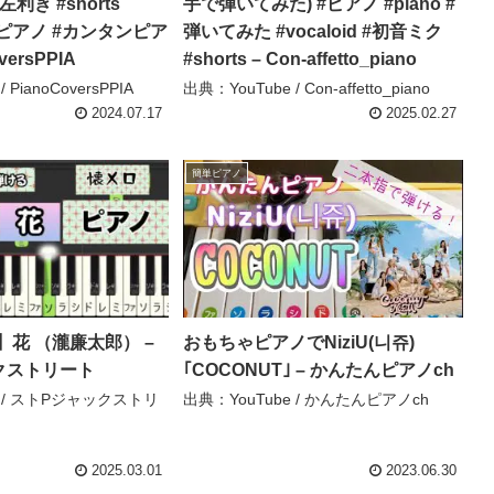
 #左利き #shorts
手で弾いてみた) #ピアノ #piano #
#簡単ピアノ #カンタンピア
弾いてみた #vocaloid #初音ミク
versPPIA
#shorts – Con-affetto_piano
 PianoCoversPPIA
出典：YouTube / Con-affetto_piano
2024.07.17
2025.02.27
簡単ピアノ
花 （瀧廉太郎） –
おもちゃピアノでNiziU(니쥬)
クストリート
｢COCONUT｣ – かんたんピアノch
e / ストPジャックストリ
出典：YouTube / かんたんピアノch
2025.03.01
2023.06.30