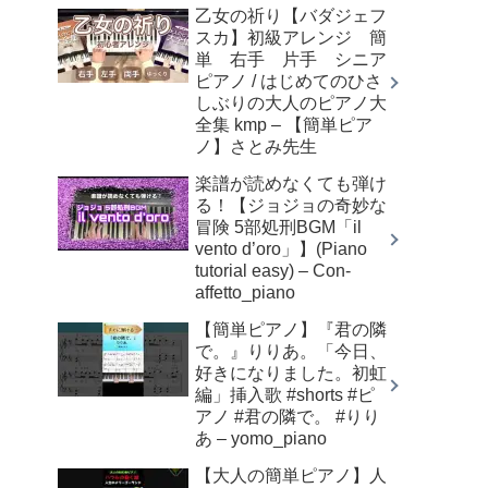
乙女の祈り【バダジェフ
スカ】初級アレンジ 簡
単 右手 片手 シニア
ピアノ / はじめてのひさ
しぶりの大人のピアノ大
全集 kmp – 【簡単ピア
ノ】さとみ先生
楽譜が読めなくても弾け
る！【ジョジョの奇妙な
冒険 5部処刑BGM「il
vento d’oro」】(Piano
tutorial easy) – Con-
affetto_piano
【簡単ピアノ】『君の隣
で。』りりあ。「今日、
好きになりました。初虹
編」挿入歌 #shorts #ピ
アノ #君の隣で。 #りり
あ – yomo_piano
【大人の簡単ピアノ】人