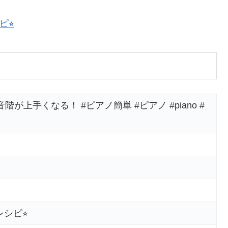
⭐︎
が上手くなる！ #ピアノ簡単 #ピアノ #piano #
シピ⭐︎