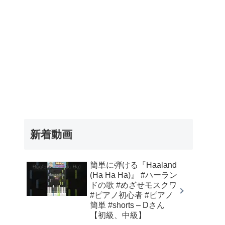
新着動画
簡単に弾ける『Haaland
(Ha Ha Ha)』 #ハーラン
ドの歌 #めざせモスクワ
#ピアノ初心者 #ピアノ
簡単 #shorts – Dさん
【初級、中級】