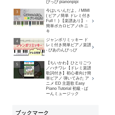
ぴっぴ pianonpipi
今はいいんだよ。/ MIMI
( ピアノ簡単 ドレミ付き
Full！ ) 【楽譜あり】 -
簡単ボカロピアノch ニ
キ
ジャンボリミッキー ド
レミ付き簡単ピアノ楽譜
- ぴあのんぴっぴ
【ちいかわ】ひとりごつ
／ハチワレ【ドレミ楽譜
歌詞付き】初心者向け簡
単ピアノ 弾いてみた ア
ニメ ED 主題歌 Easy
Piano Tutorial 初級 - ば
ーんミュージック
ブックマーク