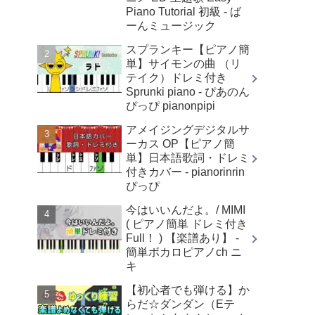
Piano Tutorial 初級 - ば
ーんミュージック
スプランキー【ピアノ簡
単】サイモンの曲 （リ
テイク）ドレミ付き
Sprunki piano - ぴあのん
ぴっぴ pianonpipi
アメイジングデジタルサ
ーカス OP【ピアノ簡
単】日本語歌詞・ドレミ
付きカバー - pianorinrin
ぴっぴ
今はいいんだよ。/ MIMI
( ピアノ簡単 ドレミ付き
Full！ ) 【楽譜あり】 -
簡単ボカロピアノch ニ
キ
【初心者でも弾ける】か
らだ☆ダンダン（Eテ