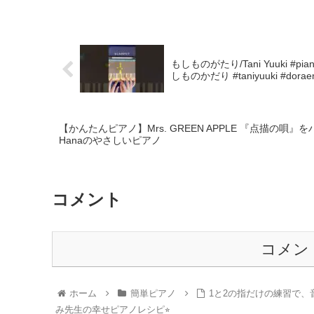
もしものがたり/Tani Yuuki #pi
しものかだり #taniyuuki #dor
【かんたんピアノ】Mrs. GREEN APPLE 『点描の唄
Hanaのやさしいピアノ
コメント
コメン
ホーム
簡単ピアノ
1と2の指だけの練習で、音階
み先生の幸せピアノレシピ⭐︎