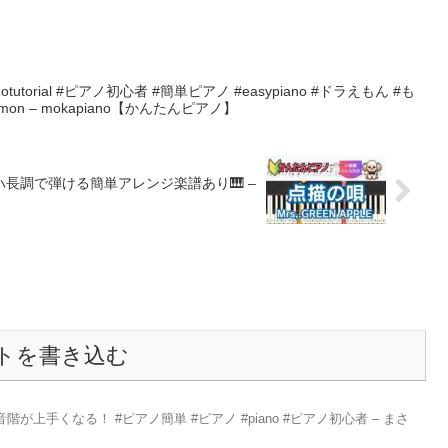
anotutorial #ピアノ初心者 #簡単ピアノ #easypiano #ドラえもん #も
aemon – mokapiano【かんたんピアノ】
』をハ長調で弾ける簡単アレンジ楽譜あり🎹 –
トを書き込む
が上手くなる！ #ピアノ簡単 #ピアノ #piano #ピアノ初心者 – まさ