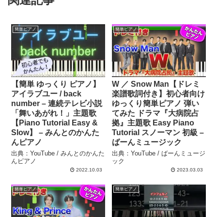
簡単ピアノ
簡単ピアノ
【簡単 ゆっくり ピアノ】
W ／ Snow Man【ドレミ
アイラブユー / back
楽譜歌詞付き】初心者向け
number – 連続テレビ小説
ゆっくり簡単ピアノ 弾い
「舞いあがれ！」主題歌
てみた ドラマ『大病院占
【Piano Tutorial Easy &
拠』主題歌 Easy Piano
Slow】 – みんとのかんた
Tutorial スノーマン 初級 –
んピアノ
ばーんミュージック
出典：YouTube / みんとのかんた
出典：YouTube / ばーんミュージ
んピアノ
ック
2022.10.03
2023.03.03
簡単ピアノ
簡単ピアノ