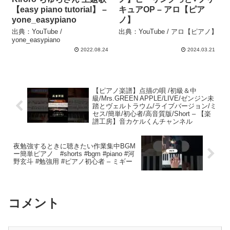
【easy piano tutorial】 –
キュアOP – アロ【ピア
yone_easypiano
ノ】
出典：YouTube /
出典：YouTube / アロ【ピアノ】
yone_easypiano
2022.08.24
2024.03.21
【ピアノ楽譜】点描の唄 /初級＆中
級/Mrs.GREEN APPLE/LIVE/ゼンジン未
踏とヴェルトラウム/ライブバージョン/ミ
セス/簡単/初心者/高音質版/Short – 【楽
譜工房】音カケルくんチャンネル
夜勉強するときに聴きたい作業集中BGM
ー簡単ピアノ #shorts #bgm #piano #河
野玄斗 #勉強用 #ピアノ初心者 – ミギー
コメント