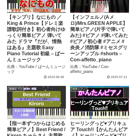
【キンプリ】なにもの ／
【インフェルノ(Aメ
King & Prince【ドレミ楽
ロ)/Mrs.GREEN APPLE】
譜歌詞付き】初心者向けゆ
簡単ピアノ(片手で弾いて
っくり簡単ピアノ 弾いて
みた) #ピアノ #弾いてみた
みた ドラマ『だが、情熱
#ピアノ初心者 #アニメ #
はある』主題歌 Easy
炎炎ノ消防隊 #ミセスグリ
Piano Tutorial 初級 – ばー
ーンアップル #shorts –
んミュージック
Con-affetto_piano
出典：YouTube / ばーんミュージ
出典：YouTube / Con-
ック
affetto_piano
2023.06.08
2025.07.21
簡単ピアノ
簡単ピアノ
【指一本ずつからはじめる
ヒーリングっど♥プリキュ
簡単ピアノ】Best Friend /
ア Touch!!【かんたんピア
Kiroro ちゅらさん 主題歌
ノ】ヒーリングっど♥プリ