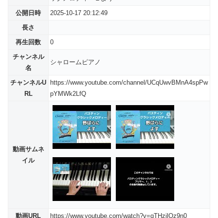
公開日時
2025-10-17 20:12:49
長さ
再生回数
0
チャンネル
シャロームピアノ
名
チャンネルU
https://www.youtube.com/channel/UCqUwvBMnA4spPw
RL
pYMWk2LfQ
動画サムネ
イル
動画URL
https://www.youtube.com/watch?v=qTHzjlQz9n0