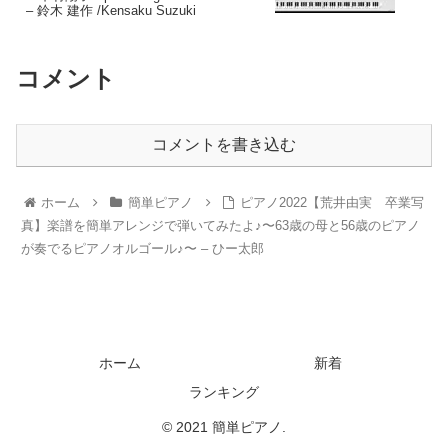
– 鈴木 建作 /Kensaku Suzuki
コメント
コメントを書き込む
ホーム
簡単ピアノ
ピアノ2022【荒井由実 卒業写
真】楽譜を簡単アレンジで弾いてみたよ♪〜63歳の母と56歳のピアノ
が奏でるピアノオルゴール♪〜 – ひー太郎
ホーム
新着
ランキング
© 2021 簡単ピアノ.