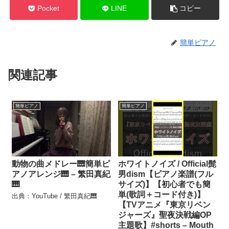
Pocket
LINE
コピー
簡単ピアノ
関連記事
簡単ピアノ
簡単ピアノ
動物の曲メドレー🎹簡単ピ
ホワイトノイズ / Official髭
アノアレンジ🎹 – 繁田真紀
男dism【ピアノ楽譜(フル
🎹
サイズ)】【初心者でも簡
単(歌詞＋コード付き)】
出典：YouTube / 繁田真紀🎹
【TVアニメ『東京リベン
ジャーズ』聖夜決戦編OP
主題歌】#shorts – Mouth