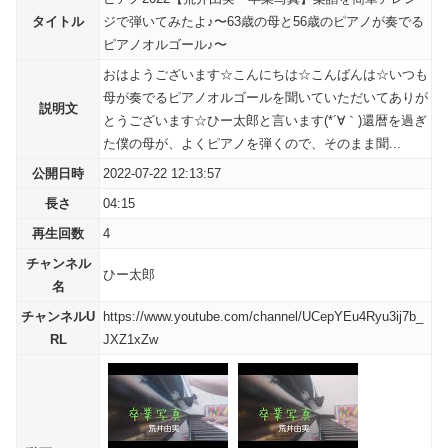
タイトル
ジで弾いてみたよ♪〜63歳の母と56歳のピアノが奏でる
ピアノオルゴール♪〜
おはようございます☆こんにちは☆こんばんは☆いつも
母が奏でるピアノオルゴールを聞いていただいてありが
説明文
とうございます☆ひー太郎と言います(*´∀｀)還暦を過ぎ
た僕の母が、よくピアノを弾くので、そのまま聞...
公開日時
2022-07-22 12:13:57
長さ
04:15
再生回数
4
チャンネル
ひー太郎
名
チャンネルU
https://www.youtube.com/channel/UCepYEu4Ryu3ij7b_
RL
JXZ1xZw