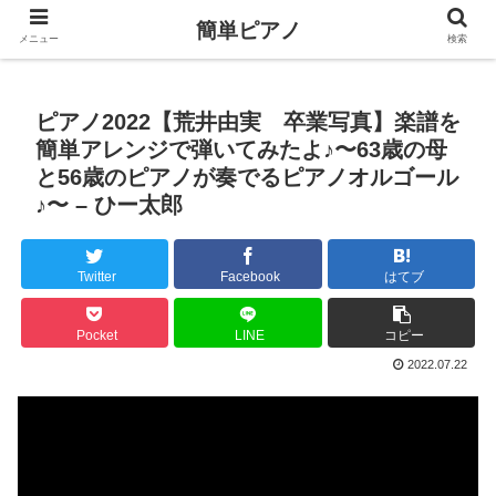
簡単ピアノ
メニュー
検索
ピアノ2022【荒井由実 卒業写真】楽譜を
簡単アレンジで弾いてみたよ♪〜63歳の母
と56歳のピアノが奏でるピアノオルゴール
♪〜 – ひー太郎
Twitter
Facebook
はてブ
Pocket
LINE
コピー
2022.07.22