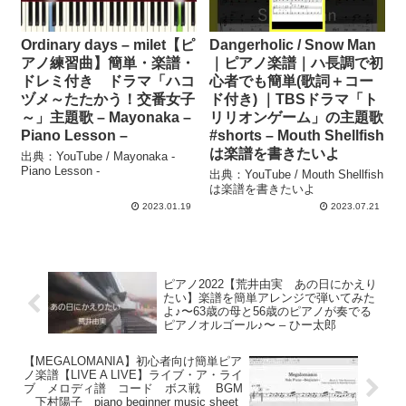
Ordinary days – milet【ピ
Dangerholic / Snow Man
アノ練習曲】簡単・楽譜・
｜ピアノ楽譜｜ハ長調で初
ドレミ付き ドラマ「ハコ
心者でも簡単(歌詞＋コー
ヅメ～たたかう！交番女子
ド付き) ｜TBSドラマ「ト
～」主題歌 – Mayonaka –
リリオンゲーム」の主題歌
Piano Lesson –
#shorts – Mouth Shellfish
は楽譜を書きたいよ
出典：YouTube / Mayonaka -
Piano Lesson -
出典：YouTube / Mouth Shellfish
は楽譜を書きたいよ
2023.01.19
2023.07.21
ピアノ2022【荒井由実 あの日にかえり
たい】楽譜を簡単アレンジで弾いてみた
よ♪〜63歳の母と56歳のピアノが奏でる
ピアノオルゴール♪〜 – ひー太郎
【MEGALOMANIA】初心者向け簡単ピア
ノ楽譜【LIVE A LIVE】ライブ・ア・ライ
ブ メロディ譜 コード ボス戦 BGM
下村陽子 piano beginner music sheet