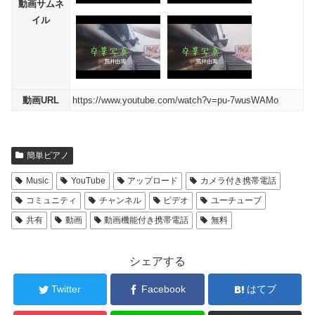
動画サムネ
イル
動画URL
https://www.youtube.com/watch?v=pu-7wusWAMo
簡単ピアノ
Music
YouTube
アップロード
カメラ付き携帯電話
コミュニティ
チャンネル
ビデオ
ユーチューブ
共有
動画
動画機能付き携帯電話
無料
シェアする
Twitter
Facebook
はてブ