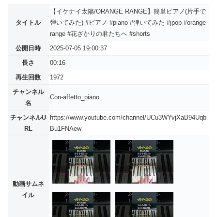
【イケナイ太陽/ORANGE RANGE】簡単ピアノ(片手で
タイトル
弾いてみた) #ピアノ #piano #弾いてみた #jpop #orange
range #花ざかりの君たちへ #shorts
公開日時
2025-07-05 19:00:37
長さ
00:16
再生回数
1972
チャンネル
Con-affetto_piano
名
チャンネルU
https://www.youtube.com/channel/UCu3WYvjXaB94Uqb
RL
Bu1FNAew
動画サムネ
イル