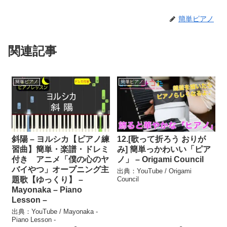
簡単ピアノ
関連記事
簡単ピアノ
簡単ピアノ
斜陽 – ヨルシカ【ピアノ練
12.[歌って折ろう おりが
習曲】簡単・楽譜・ドレミ
み] 簡単っかわいい「ピア
付き アニメ「僕の心のヤ
ノ」 – Origami Council
バイやつ」オープニング主
出典：YouTube / Origami
題歌【ゆっくり】 –
Council
Mayonaka – Piano
Lesson –
出典：YouTube / Mayonaka -
Piano Lesson -