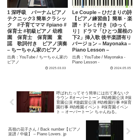
1 深呼吸 バーナムピアノ
Le Couple – ひだまりの詩
テクニック3 簡単クラシッ
【ピアノ練習曲】簡単・楽
ク #子育てママ #piano #
譜・ドレミ付き［ゆっく
保育士 #初級ピアノ 幼稚
り］ドラマ「ひとつ屋根の
園 保育士 保育園 童
下2」挿入歌 後半楽譜有り
謡 歌詞付き ピアノ演奏
バージョン – Mayonaka –
– ちーちゃん家のピアノ
Piano Lesson –
出典：YouTube / ちーちゃん家の
出典：YouTube / Mayonaka -
ピアノ
Piano Lesson -
2025.03.03
2024.05.05
呼ばれたってそう簡単には出て来ないク
ラウン #オーバートーン #幼稚園公演 #保
育園公演 #遊戯室公演 #幼稚園行事 #保育
園行事 #幼稚園イベント #保育園イベン
ト – オーバートーン ちゃんねる。
高嶺の花子さん / Back number【ピアノ
楽譜 / 中級】 – Piano Lovers. jp