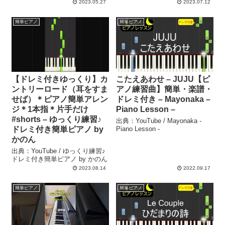
2023.05.27
2023.07.12
簡単ピアノ
簡単ピアノ
【ドレミ付きゆっくり】カ
こたえあわせ – JUJU【ピ
ントリーロード（耳をすま
アノ練習曲】簡単・楽譜・
せば）＊ピアノ簡単アレン
ドレミ付き – Mayonaka –
ジ＊1本指＊片手だけ
Piano Lesson –
#shorts – ゆっくり練習♪
出典：YouTube / Mayonaka -
ドレミ付き簡単ピアノ by
Piano Lesson -
かのん
出典：YouTube / ゆっくり練習♪
ドレミ付き簡単ピアノ by かのん
2023.08.14
2022.09.17
簡単ピアノ
簡単ピアノ