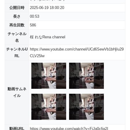
公開日時
2025-06-19 18:00:20
長さ
00:53
再生回数
586
チャンネル
桜 れなRena channel
名
チャンネルU
https://www.youtube.com/channel/UCd6SewVb1bHjIu29
RL
CLV25lw
動画サムネ
イル
動画URL
https://www.youtube.com/watch?v=FjJq0cfig2I