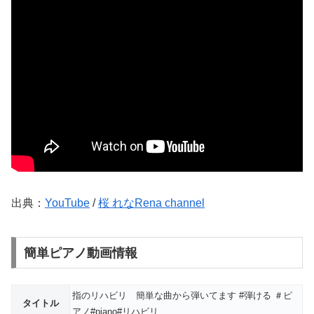
出典：
YouTube
/
桜 れなRena channel
簡単ピアノ動画情報
指のリハビリ 簡単な曲から弾いてます #弾ける ＃ピ
タイトル
アノ#piano#リハビリ