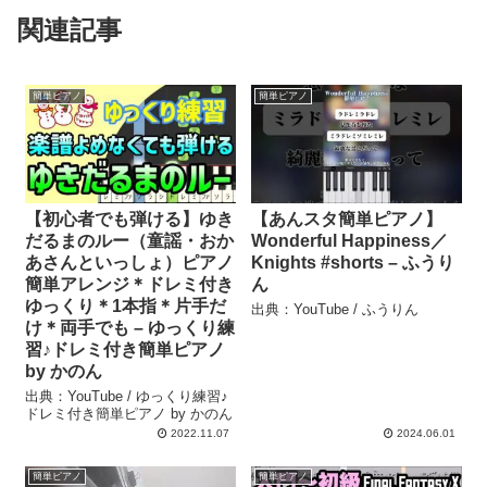
関連記事
簡単ピアノ
簡単ピアノ
【初心者でも弾ける】ゆき
【あんスタ簡単ピアノ】
だるまのルー（童謡・おか
Wonderful Happiness／
あさんといっしょ）ピアノ
Knights #shorts – ふうり
簡単アレンジ＊ドレミ付き
ん
ゆっくり＊1本指＊片手だ
出典：YouTube / ふうりん
け＊両手でも – ゆっくり練
習♪ドレミ付き簡単ピアノ
by かのん
出典：YouTube / ゆっくり練習♪
ドレミ付き簡単ピアノ by かのん
2022.11.07
2024.06.01
簡単ピアノ
簡単ピアノ