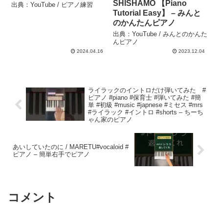
SHISHAMO 【Piano
出典：YouTube / ピアノ練習
Tutorial Easy】 – みんと
のかんたんピアノ
出典：YouTube / みんとのかんた
んピアノ
2024.04.16
2023.12.04
ライラックのイントロだけ弾いてみた #
ピアノ #piano #保育士 #弾いてみた #簡
単 #初級 #music #japnese #ミセス #mrs
#ライラック #イントロ #shorts – ちーち
ゃん家のピアノ
あいしていたのに / MARETU#vocaloid #
ピアノ – 簡単右手でピアノ
コメント