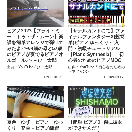
ピアノ2023【フライ・ミ
【ザナルカンドにて】ファ
ー・トゥ・ザ・ムーン】楽
イナルファンタジーX(超簡
譜を簡単アレンジで弾いて
単)ピアノ ゆっくり・ 入
みたよ♪〜64歳の母と57歳
門・初級チュートリアル
のピアノが奏でるピアノオ
【Piano Synthesia】 – 初
ルゴール♪〜 – ひー太郎
心者のためのピアノMOO
出典：YouTube / ひー太郎
出典：YouTube / 初心者のための
ピアノMOO
2023.08.22
2024.09.07
簡単ピアノ
簡単ピアノ
夏色 ゆず ピアノ ゆっ
【簡単 ピアノ】 僕に彼女
くり 簡単 – ピアノ練習
ができたんだ /