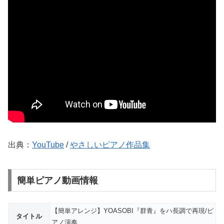
出典：
YouTube
/
やさしいピアノ作品集
簡単ピアノ動画情報
【簡単アレンジ】YOASOBI『群青』をハ長調で再現/ピ
タイトル
アノ演奏