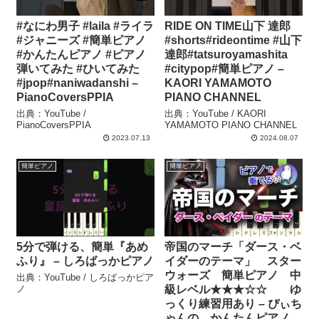
#なにわ男子 #laila #ライラ
RIDE ON TIME山下 達郎
#ジャニーズ #簡単ピアノ
#shorts#rideontime #山下
#かんたんピアノ #ピアノ
達郎#tatsuroyamashita
弾いてみた #ひいてみた
#citypop#簡単ピアノ –
#jpop#naniwadanshi –
KAORI YAMAMOTO
PianoCoversPPIA
PIANO CHANNEL
出典：YouTube /
出典：YouTube / KAORI
PianoCoversPPIA
YAMAMOTO PIANO CHANNEL
2023.07.13
2024.08.07
簡単ピアノ
簡単ピアノ
5分で弾ける、簡単『あめ
帝国のマーチ「ダース・ベ
ふり』 – しろばっかピアノ
イダーのテーマ」 スター
ウォーズ 簡単ピアノ 中
出典：YouTube / しろばっかピア
ノ
級レベル★★★☆☆ ゆ
っくり練習用あり – ぴぃち
ゃんの かんたんピアノ