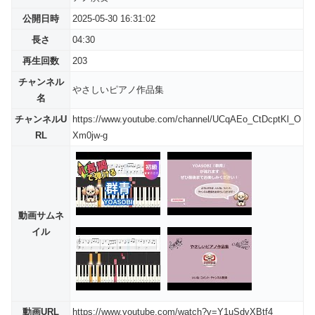
公開日時
2025-05-30 16:31:02
長さ
04:30
再生回数
203
チャンネル
やさしいピアノ作品集
名
チャンネルU
https://www.youtube.com/channel/UCqAEo_CtDcptKl_O
RL
Xm0jw-g
動画サムネ
イル
動画URL
https://www.youtube.com/watch?v=Y1uSdvXBtf4