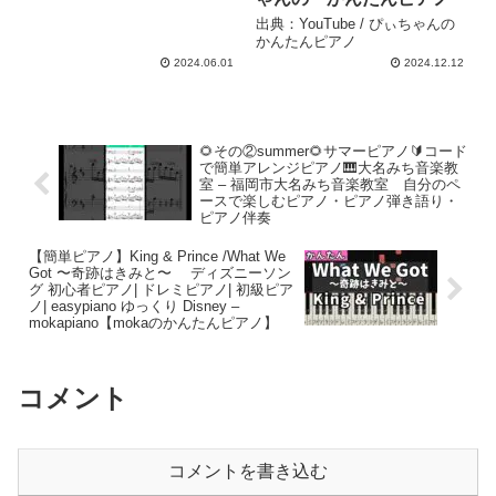
出典：YouTube / ぴぃちゃんの
かんたんピアノ
2024.06.01
2024.12.12
🌻その②summer🌻サマーピアノ🔰コード
で簡単アレンジピアノ🎹大名みち音楽教
室 – 福岡市大名みち音楽教室 自分のペ
ースで楽しむピアノ・ピアノ弾き語り・
ピアノ伴奏
【簡単ピアノ】King & Prince /What We
Got 〜奇跡はきみと〜 ディズニーソン
グ 初心者ピアノ| ドレミピアノ| 初級ピア
ノ| easypiano ゆっくり Disney –
mokapiano【mokaのかんたんピアノ】
コメント
コメントを書き込む