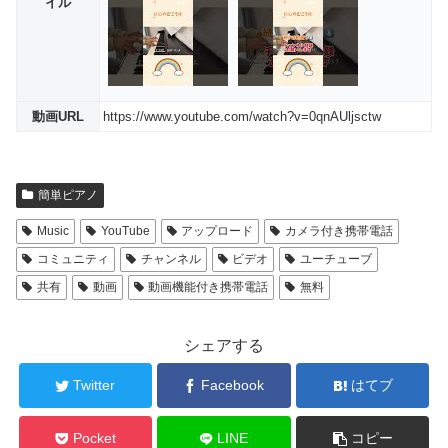
イル
動画URL
https://www.youtube.com/watch?v=0qnAUljsctw
簡単ピアノ
Music
YouTube
アップロード
カメラ付き携帯電話
コミュニティ
チャンネル
ビデオ
ユーチューブ
共有
動画
動画機能付き携帯電話
無料
シェアする
Twitter
Facebook
はてブ
Pocket
LINE
コピー