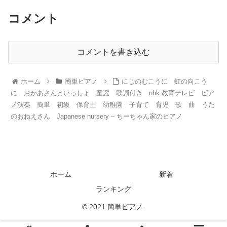
コメント
コメントを書き込む
ホーム
簡単ピアノ
にじのむこうに 虹の向こう
に おかあさんといっしょ 童謡 歌詞付き nhk 教育テレビ ピア
ノ演奏 簡単 初級 保育士 幼稚園 子育て 育児 歌 曲 うた
のおねえさん Japanese nursery – ちーちゃん家のピアノ
ホーム
新着
ランキング
© 2021 簡単ピアノ.