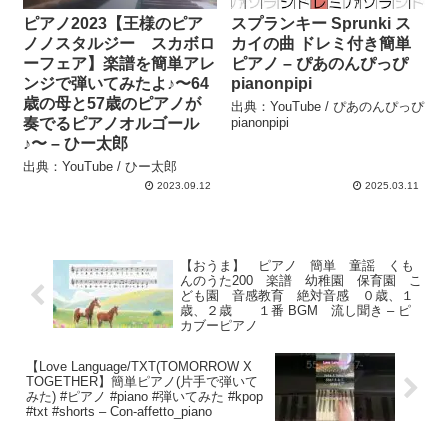
ピアノ2023【王様のピア
スプランキー Sprunki ス
ノノスタルジー スカボロ
カイの曲 ドレミ付き簡単
ーフェア】楽譜を簡単アレ
ピアノ – ぴあのんぴっぴ
ンジで弾いてみたよ♪〜64
pianonpipi
歳の母と57歳のピアノが
出典：YouTube / ぴあのんぴっぴ
奏でるピアノオルゴール
pianonpipi
♪〜 – ひー太郎
出典：YouTube / ひー太郎
2023.09.12
2025.03.11
【おうま】 ピアノ 簡単 童謡 くも
んのうた200 楽譜 幼稚園 保育園 こ
ども園 音感教育 絶対音感 ０歳、１
歳、２歳 １番 BGM 流し聞き – ピ
カブーピアノ
【Love Language/TXT(TOMORROW X
TOGETHER】簡単ピアノ(片手で弾いて
みた) #ピアノ #piano #弾いてみた #kpop
#txt #shorts – Con-affetto_piano