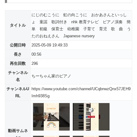
にじのむこうに 虹の向こうに おかあさんといっし
ょ 童謡 歌詞付き nhk 教育テレビ ピアノ演奏 簡
タイトル
単 初級 保育士 幼稚園 子育て 育児 歌 曲 う
たのおねえさん Japanese nursery
公開日時
2025-05-09 19:49:33
長さ
00:56
再生回数
296
チャンネル
ちーちゃん家のピアノ
名
チャンネルU
https://www.youtube.com/channel/UCqbnwzQnx57JEH9
RL
Imh938Sg
動画サムネ