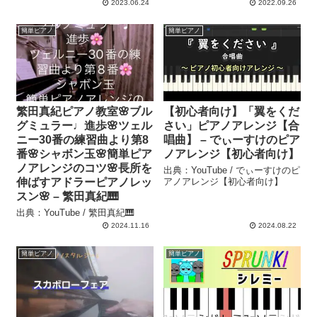
2023.06.24
2022.09.26
簡単ピアノ
簡単ピアノ
繁田真紀ピアノ教室🌸ブル
【初心者向け】「翼をくだ
グミュラー♩進歩🌸ツェル
さい」ピアノアレンジ【合
ニー30番の練習曲より第8
唱曲】 – でぃーすけのピア
番🌸シャボン玉🌸簡単ピア
ノアレンジ【初心者向け】
ノアレンジのコツ🌸長所を
出典：YouTube / でぃーすけのピ
伸ばすアドラーピアノレッ
アノアレンジ【初心者向け】
スン🌸 – 繁田真紀🎹
出典：YouTube / 繁田真紀🎹
2024.11.16
2024.08.22
簡単ピアノ
簡単ピアノ