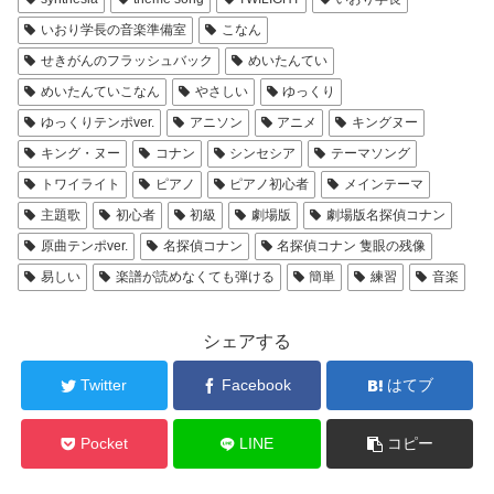
いおり学長の音楽準備室
こなん
せきがんのフラッシュバック
めいたんてい
めいたんていこなん
やさしい
ゆっくり
ゆっくりテンポver.
アニソン
アニメ
キングヌー
キング・ヌー
コナン
シンセシア
テーマソング
トワイライト
ピアノ
ピアノ初心者
メインテーマ
主題歌
初心者
初級
劇場版
劇場版名探偵コナン
原曲テンポver.
名探偵コナン
名探偵コナン 隻眼の残像
易しい
楽譜が読めなくても弾ける
簡単
練習
音楽
シェアする
Twitter
Facebook
はてブ
Pocket
LINE
コピー