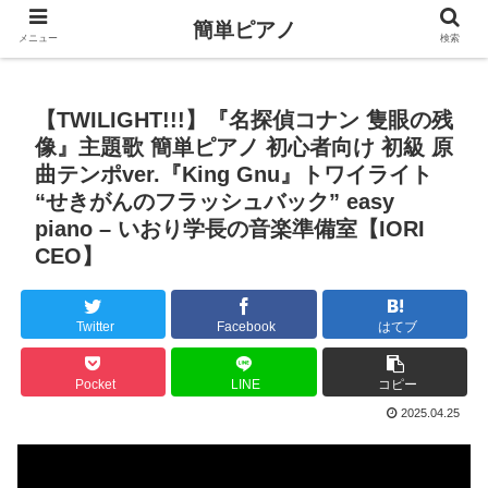
簡単ピアノ
メニュー
検索
【TWILIGHT!!!】『名探偵コナン 隻眼の残
像』主題歌 簡単ピアノ 初心者向け 初級 原
曲テンポver.『King Gnu』トワイライト
“せきがんのフラッシュバック” easy
piano – いおり学長の音楽準備室【IORI
CEO】
Twitter
Facebook
はてブ
Pocket
LINE
コピー
2025.04.25