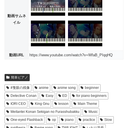
動画サムネ
イル
動画URL
https://www.youtube.com/watch?v=WfaB_PIqqHQ
簡単ピアノ
#隻眼の残像
anime
anime song
beginner
Detective Conan
Easy
ED
for piano beginners
IORI CEO
King Gnu
lesson
Main Theme
Meitantei Konan Sekigan no Furasshubakku
Music
One-eyed Flashback
op
piano
practice
Slow
synthesia
theme song
TWILIGHT
いおり学長