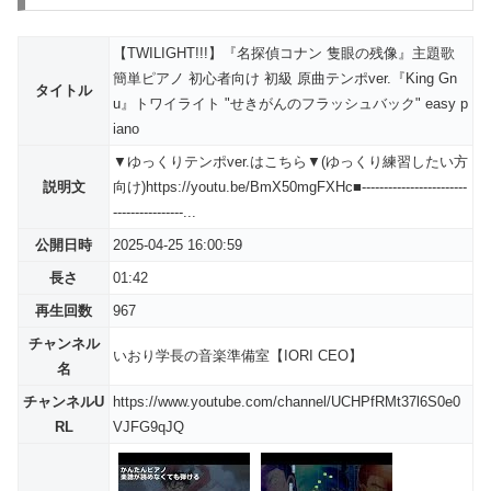
【TWILIGHT!!!】『名探偵コナン 隻眼の残像』主題歌
簡単ピアノ 初心者向け 初級 原曲テンポver.『King Gn
タイトル
u』トワイライト "せきがんのフラッシュバック" easy p
iano
▼ゆっくりテンポver.はこちら▼(ゆっくり練習したい方
説明文
向け)https://youtu.be/BmX50mgFXHc■------------------------
----------------...
公開日時
2025-04-25 16:00:59
長さ
01:42
再生回数
967
チャンネル
いおり学長の音楽準備室【IORI CEO】
名
チャンネルU
https://www.youtube.com/channel/UCHPfRMt37l6S0e0
RL
VJFG9qJQ