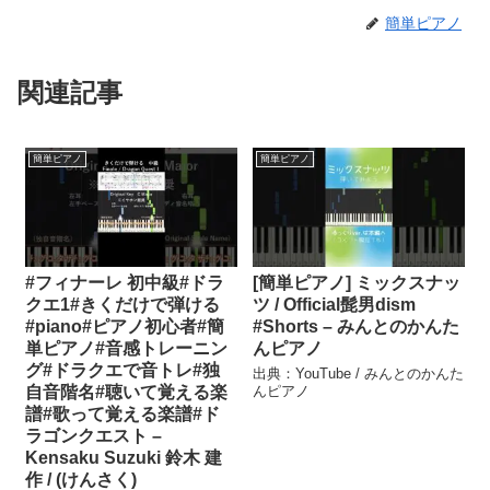
簡単ピアノ
関連記事
簡単ピアノ
簡単ピアノ
#フィナーレ 初中級#ドラ
[簡単ピアノ] ミックスナッ
クエ1#きくだけで弾ける
ツ / Official髭男dism
#piano#ピアノ初心者#簡
#Shorts – みんとのかんた
単ピアノ#音感トレーニン
んピアノ
グ#ドラクエで音トレ#独
出典：YouTube / みんとのかんた
自音階名#聴いて覚える楽
んピアノ
譜#歌って覚える楽譜#ド
ラゴンクエスト –
Kensaku Suzuki 鈴木 建
作 / (けんさく)