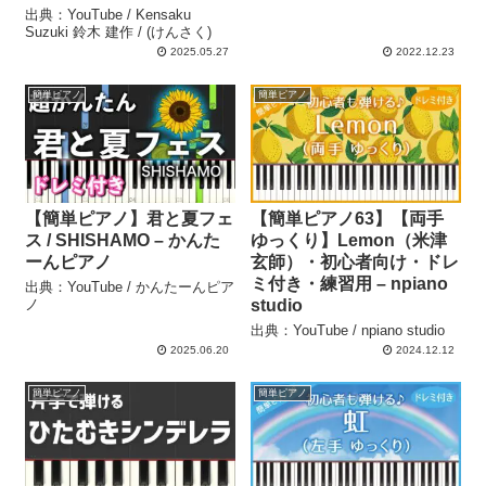
出典：YouTube / Kensaku
Suzuki 鈴木 建作 / (けんさく)
2025.05.27
2022.12.23
簡単ピアノ
簡単ピアノ
【簡単ピアノ】君と夏フェ
【簡単ピアノ63】【両手
ス / SHISHAMO – かんた
ゆっくり】Lemon（米津
ーんピアノ
玄師）・初心者向け・ドレ
ミ付き・練習用 – npiano
出典：YouTube / かんたーんピア
ノ
studio
出典：YouTube / npiano studio
2025.06.20
2024.12.12
簡単ピアノ
簡単ピアノ