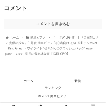
コメント
コメントを書き込む
ホーム
簡単ピアノ
【TWILIGHT!!!】『名探偵コナ
ン 隻眼の残像』主題歌 簡単ピアノ 初心者向け 初級 原曲テンポver.
『King Gnu』トワイライト “せきがんのフラッシュバック” easy
piano – いおり学長の音楽準備室【IORI CEO】
ホーム
新着
ランキング
© 2021 簡単ピアノ.