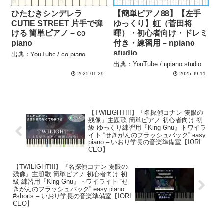
ひたむきシンデレラ
【簡単ピアノ88】【左手
CUTIE STREET 片手で弾
ゆっくり】虹（菅田将
ける 簡単ピアノ – co
暉）・初心者向け・ドレミ
piano
付き・練習用 – npiano
studio
出典：YouTube / co piano
出典：YouTube / npiano studio
2025.01.29
2025.09.11
【TWILIGHT!!!】『名探偵コナン 隻眼の
残像』主題歌 簡単ピアノ 初心者向け 初
級 ゆっくり練習用『King Gnu』トワイラ
イト “せきがんのフラッシュバック” easy
piano – いおり学長の音楽準備室【IORI
CEO】
【TWILIGHT!!!】『名探偵コナン 隻眼の
残像』主題歌 簡単ピアノ 初心者向け 初
級 練習用『King Gnu』トワイライト “せ
きがんのフラッシュバック” easy piano
#shorts – いおり学長の音楽準備室【IORI
CEO】