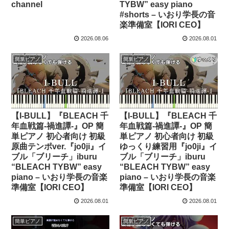
channel
TYBW” easy piano
#shorts – いおり学長の音
楽準備室【IORI CEO】
2026.08.06
2026.08.01
簡単ピアノ
簡単ピアノ
【I-BULL】『BLEACH 千
【I-BULL】『BLEACH 千
年血戦篇-禍進譚-』OP 簡
年血戦篇-禍進譚-』OP 簡
単ピアノ 初心者向け 初級
単ピアノ 初心者向け 初級
原曲テンポver.『jo0ji』イ
ゆっくり練習用『jo0ji』イ
ブル「ブリーチ」iburu
ブル「ブリーチ」iburu
“BLEACH TYBW” easy
“BLEACH TYBW” easy
piano – いおり学長の音楽
piano – いおり学長の音楽
準備室【IORI CEO】
準備室【IORI CEO】
2026.08.01
2026.08.01
簡単ピアノ
簡単ピアノ