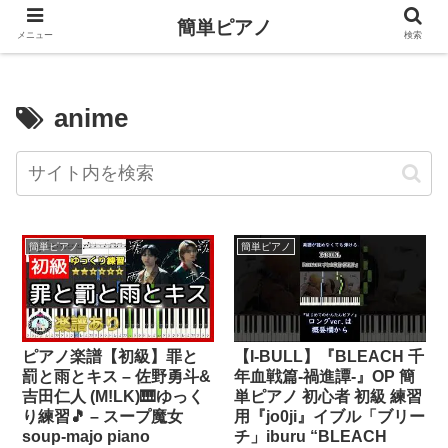
簡単ピアノ
メニュー
検索
anime
簡単ピアノ
簡単ピアノ
ピアノ楽譜【初級】罪と
【I-BULL】『BLEACH 千
罰と雨とキス – 佐野勇斗&
年血戦篇-禍進譚-』OP 簡
吉田仁人 (M!LK)🎹ゆっく
単ピアノ 初心者 初級 練習
り練習🎵 – スープ魔女
用『jo0ji』イブル「ブリー
soup-majo piano
チ」iburu “BLEACH