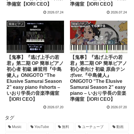
準備室【IORI CEO】
準備室【IORI CEO】
2026.07.24
2026.07.24
簡単ピアノ
簡単ピアノ
【鬼事】『逃げ上手の若
【鬼事】『逃げ上手の若
君』第二期 OP 簡単ピアノ
君』第二期 OP 簡単ピアノ
初心者 初級 練習用『中島
初心者向け 初級 原曲テン
健人』ONIGOTO “The
ポver.『中島健人』
Elusive Samurai Season
ONIGOTO “The Elusive
2” easy piano #shorts –
Samurai Season 2” easy
いおり学長の音楽準備室
piano – いおり学長の音楽
【IORI CEO】
準備室【IORI CEO】
2026.07.20
2026.07.20
タグ
Music
YouTube
無料
ユーチューブ
動画