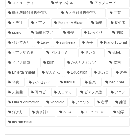
コミュニティ
チャンネル
アップロード
動画機能付き携帯電話
カメラ付き携帯電話
共有
ビデオ
ピアノ
People & Blogs
簡単
初心者
piano
簡単ピアノ
楽譜
ゆっくり
初級
弾いてみた
Easy
synthesia
両手
Piano Tutorial
ピアノ初心者
ドレミ付き
ドレミ
tiktok
ピアノ簡単
bgm
かんたんピアノ
歌詞
Entertainment
かんたん
Education
ボカロ
片手
伴奏
シンセシア
tutorial
音楽
beginner
人気曲
耳コピ
カラオケ
ピアノ楽譜
アニメ
Film & Animation
Vocaloid
アニソン
右手
練習
弾き方
弾き語り
Slow
sheet music
独学
instrumental