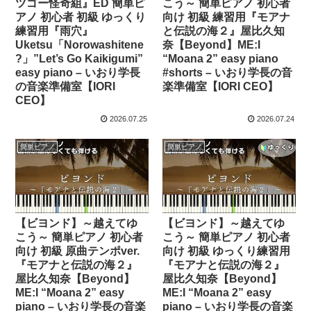
ツゴー怪奇組』ED 簡単ピ
こう～ 簡単ピアノ 初心者
アノ 初心者 初級 ゆっくり
向け 初級 練習用『モアナ
練習用『雨穴』
と伝説の海２』屋比久知
Uketsu「Norowashitene
奈【Beyond】ME:I
?」”Let’s Go Kaikigumi”
“Moana 2” easy piano
easy piano – いおり学長
#shorts – いおり学長の音
の音楽準備室【IORI
楽準備室【IORI CEO】
CEO】
2026.07.25
2026.07.24
簡単ピアノ
簡単ピアノ
【ビヨンド】～越えてゆ
【ビヨンド】～越えてゆ
こう～ 簡単ピアノ 初心者
こう～ 簡単ピアノ 初心者
向け 初級 原曲テンポver.
向け 初級 ゆっくり練習用
『モアナと伝説の海２』
『モアナと伝説の海２』
屋比久知奈【Beyond】
屋比久知奈【Beyond】
ME:I “Moana 2” easy
ME:I “Moana 2” easy
piano – いおり学長の音楽
piano – いおり学長の音楽