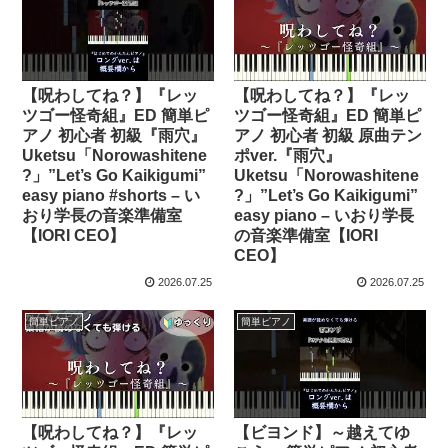
【呪わしてね？】『レッ
【呪わしてね？】『レッ
ツゴー怪奇組』ED 簡単ピ
ツゴー怪奇組』ED 簡単ピ
アノ 初心者 初級『雨穴』
アノ 初心者 初級 原曲テン
Uketsu「Norowashitene
ポver.『雨穴』
?」”Let’s Go Kaikigumi”
Uketsu「Norowashitene
easy piano #shorts – い
?」”Let’s Go Kaikigumi”
おり学長の音楽準備室
easy piano – いおり学長
【IORI CEO】
の音楽準備室【IORI
CEO】
2026.07.25
2026.07.25
簡単ピアノ
簡単ピアノ
【呪わしてね？】『レッ
【ビヨンド】～越えてゆ