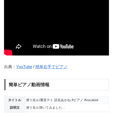
出典：
YouTube
/
簡単右手でピアノ
簡単ピアノ動画情報
タイトル
潜リ在ル/重音テト 読谷あかね #ピアノ #vocaloid
説明文
潜リ在ル弾いてみました...