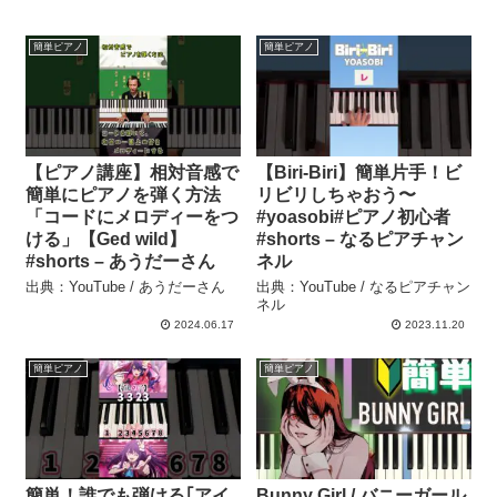
簡単ピアノ
簡単ピアノ
【ピアノ講座】相対音感で
【Biri-Biri】簡単片手！ビ
簡単にピアノを弾く方法
リビリしちゃおう〜
「コードにメロディーをつ
#yoasobi#ピアノ初心者
ける」【Ged wild】
#shorts – なるピアチャン
#shorts – あうだーさん
ネル
出典：YouTube / あうだーさん
出典：YouTube / なるピアチャン
ネル
2024.06.17
2023.11.20
簡単ピアノ
簡単ピアノ
簡単！誰でも弾ける｢アイ
Bunny Girl / バニーガール