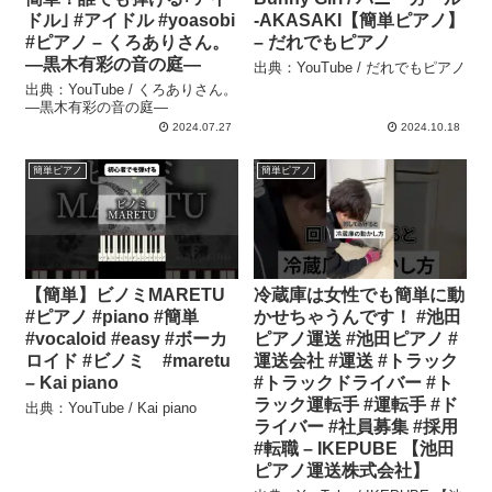
ドル｣ #アイドル #yoasobi
-AKASAKI【簡単ピアノ】
#ピアノ – くろありさん。
– だれでもピアノ
―黒木有彩の音の庭―
出典：YouTube / だれでもピアノ
出典：YouTube / くろありさん。
―黒木有彩の音の庭―
2024.07.27
2024.10.18
簡単ピアノ
簡単ピアノ
【簡単】ビノミMARETU
冷蔵庫は女性でも簡単に動
#ピアノ #piano #簡単
かせちゃうんです！ #池田
#vocaloid #easy #ボーカ
ピアノ運送 #池田ピアノ #
ロイド #ビノミ #maretu
運送会社 #運送 #トラック
– Kai piano
#トラックドライバー #ト
ラック運転手 #運転手 #ド
出典：YouTube / Kai piano
ライバー #社員募集 #採用
#転職 – IKEPUBE 【池田
ピアノ運送株式会社】