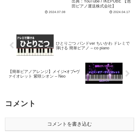
出典：YouTube / IKEPUBE 【池
田ピアノ運送株式会社】
2024.07.08
2024.04.17
ひとりごつ バンドver ちいかわ ドレミで
弾ける 簡単ピアノ – co piano
【簡単ピアノアレンジ】メイジ•オブ•ヴ
ァイオレット 紫咲シオン – Neo
コメント
コメントを書き込む