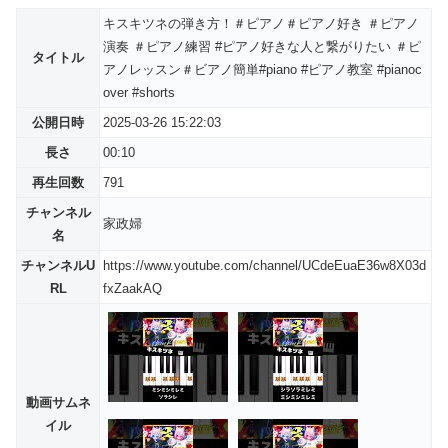
キスキツネの弾き方！＃ピアノ＃ピアノ好き ＃ピアノ
演奏 ＃ピアノ練習 #ピアノ好きな人と繋がりたい ＃ピ
タイトル
アノレッスン＃ビアノ簡単#piano #ピアノ教室 #pianoc
over #shorts
公開日時
2025-03-26 15:22:03
長さ
00:10
再生回数
791
チャンネル
家政婦
名
チャンネルU
https://www.youtube.com/channel/UCdeEuaE36w8X03d
RL
fxZaakAQ
動画サムネ
イル