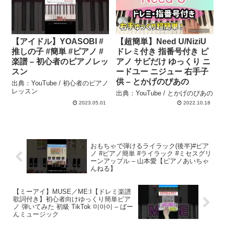
【アイドル】YOASOBI #
【超簡単】Need U/NiziU
推しの子 #簡単 #ピアノ #
ドレミ付き 指番号付き ピ
楽譜 – 初心者のピアノレッ
アノ サビだけ ゆっくり ニ
スン
ードユー ニジュー 右手子
供 – とかげのぴあの
出典：YouTube / 初心者のピアノ
レッスン
出典：YouTube / とかげのぴあの
2023.05.01
2022.10.18
おもちゃで弾けるライラック(後半)#ピア
ノ #ピアノ簡単 #ライラック #ミセスグリ
ーンアップル – 山本愛【ピアノあいちゃ
んねる】
【ミーアイ】MUSE／ME:I【ドレミ楽譜
歌詞付き】初心者向けゆっくり簡単ピア
ノ 弾いてみた 初級 TikTok 미아이 – ばー
んミュージック