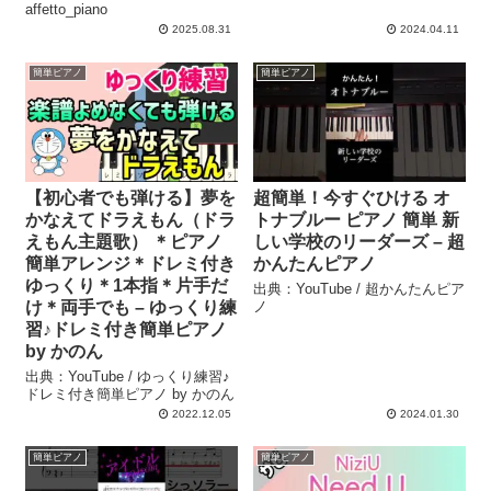
affetto_piano
2025.08.31
2024.04.11
簡単ピアノ
簡単ピアノ
【初心者でも弾ける】夢を
超簡単！今すぐひける オ
かなえてドラえもん（ドラ
トナブルー ピアノ 簡単 新
えもん主題歌） ＊ピアノ
しい学校のリーダーズ – 超
簡単アレンジ＊ドレミ付き
かんたんピアノ
ゆっくり＊1本指＊片手だ
出典：YouTube / 超かんたんピア
け＊両手でも – ゆっくり練
ノ
習♪ドレミ付き簡単ピアノ
by かのん
出典：YouTube / ゆっくり練習♪
ドレミ付き簡単ピアノ by かのん
2022.12.05
2024.01.30
簡単ピアノ
簡単ピアノ