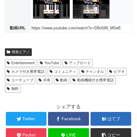
動画URL
https://www.youtube.com/watch?v=D8o599_M5wE
簡単ピアノ
Entertainment
YouTube
アップロード
カメラ付き携帯電話
コミュニティ
チャンネル
ビデオ
ユーチューブ
共有
動画
動画機能付き携帯電話
無料
シェアする
Twitter
Facebook
はてブ
Pocket
LINE
コピー