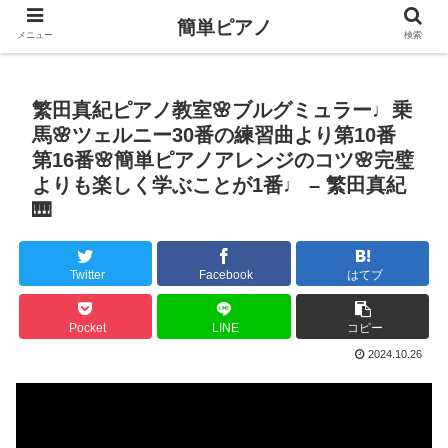
簡単ピアノ
メニュー
検索
繁田真紀ピアノ教室🌸ブルグミュラー♩乗
馬🌸ツェルニー30番の練習曲より第10番
第16番🌸簡単ピアノアレンジのコツ🌸完璧
よりも楽しく学ぶことが1番♩ – 繁田真紀
🎹
Twitter
Facebook
はてブ
Pocket
LINE
コピー
2024.10.26