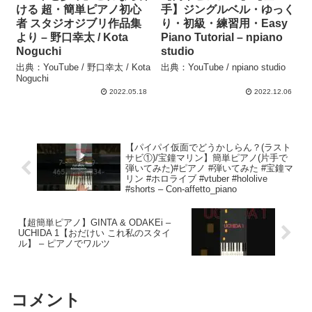
ける 超・簡単ピアノ初心
手】ジングルベル・ゆっく
者 スタジオジブリ作品集
り・初級・練習用・Easy
より – 野口幸太 / Kota
Piano Tutorial – npiano
Noguchi
studio
出典：YouTube / 野口幸太 / Kota
出典：YouTube / npiano studio
Noguchi
2022.05.18
2022.12.06
【パイパイ仮面でどうかしらん？(ラスト
サビ①)/宝鐘マリン】簡単ピアノ(片手で
弾いてみた)#ピアノ #弾いてみた #宝鐘マ
リン #ホロライブ #vtuber #hololive
#shorts – Con-affetto_piano
【超簡単ピアノ】GINTA & ODAKEi –
UCHIDA 1【おだけい これ私のスタイ
ル】 – ピアノでワルツ
コメント