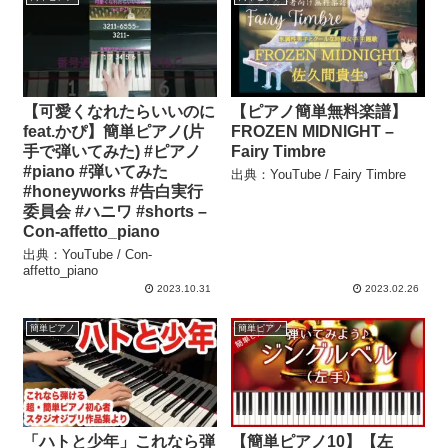
【可愛くなれたらいいのに
【ピアノ簡単無料楽譜】
feat.かぴ】簡単ピアノ(片
FROZEN MIDNIGHT –
手で弾いてみた) #ピアノ
Fairy Timbre
#piano #弾いてみた
出典：YouTube / Fairy Timbre
#honeyworks #告白実行
委員会 #ハニワ #shorts –
Con-affetto_piano
出典：YouTube / Con-
affetto_piano
2023.10.31
2023.02.26
簡単ピアノ
簡単ピアノ
「ハトと少年」これなら弾
【簡単ピアノ10】【左