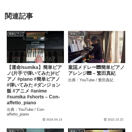
関連記事
簡単ピアノ
簡単ピアノ
【運命/sumika】簡単ピア
童謡メドレー🎹簡単ピアノ
ノ(片手で弾いてみた)#ピ
アレンジ🎹 – 繁田真紀
アノ #piano #簡単ピアノ
出典：YouTube / 繁田真紀
#弾いてみた #ダンジョン
飯 #アニメ #anime
#sumika #shorts – Con-
affetto_piano
出典：YouTube / Con-
affetto_piano
2024.04.13
2022.10.22
簡単ピアノ
簡単ピアノ