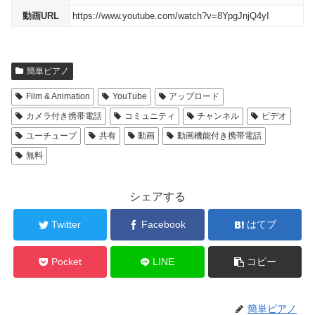
動画URL
https://www.youtube.com/watch?v=8YpgJnjQ4yI
簡単ピアノ
Film & Animation
YouTube
アップロード
カメラ付き携帯電話
コミュニティ
チャンネル
ビデオ
ユーチューブ
共有
動画
動画機能付き携帯電話
無料
シェアする
Twitter
Facebook
はてブ
Pocket
LINE
コピー
簡単ピアノ