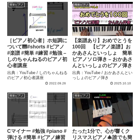
簡単ピアノ
簡単ピアノ
［ピアノ初心者］ホ短調に
【楽譜あり】おめでとうを
ついて🎹#shorts #ピアノ
100回 【ピアノ楽譜】お
#楽譜 #簡単 #練習 #勉強 –
かあさんといっしょ 簡単
しのちゃんねるのピアノ初
ピアノソロ弾き – おかあさ
心者講座
んといっしょのピアノ弾き
出典：YouTube / しのちゃんねる
出典：YouTube / おかあさんとい
のピアノ初心者講座
っしょのピアノ弾き
2022.09.26
2025.10.10
簡単ピアノ
簡単ピアノ
Cマイナー #勉強 #piano #
たった1分で、心が響くク
弾ける #簡単 #ピアノ練習
リスマスピアノ🎄誰でも簡