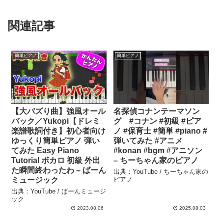
関連記事
簡単ピアノ
簡単ピアノ
【大バズり曲】強風オール
名探偵コナンテーマソン
バック／Yukopi【ドレミ
グ #コナン #初級 #ピア
楽譜歌詞付き】初心者向け
ノ #保育士 #簡単 #piano #
ゆっくり簡単ピアノ 弾い
弾いてみた #アニメ
てみた Easy Piano
#konan #bgm #アニソン
Tutorial ボカロ 初級 外出
– ちーちゃん家のピアノ
た瞬間終わったわ – ばーん
出典：YouTube / ちーちゃん家の
ミュージック
ピアノ
出典：YouTube / ばーんミュージ
ック
2023.08.06
2025.08.03