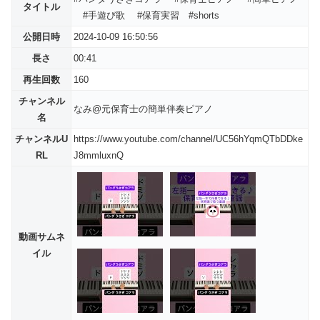
タイトル
#手遊び歌 #保育実習 #shorts
公開日時
2024-10-09 16:50:56
長さ
00:41
再生回数
160
チャンネル
なみ@元保育士の簡単伴奏ピアノ
名
チャンネルU
https://www.youtube.com/channel/UC56hYqmQTbDDke
RL
J8mmluxnQ
動画サムネ
イル