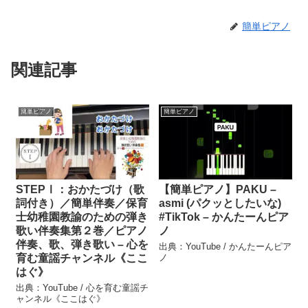
簡単ピアノ
関連記事
簡単ピアノ
簡単ピアノ
STEPⅠ：おかたづけ（歌
【簡単ピアノ】PAKU –
詞付き）／簡単伴奏／保育
asmi (パクッとしたいな)
士幼稚園教諭のための弾き
#TikTok – かんたーんピア
歌い伴奏集第２巻／ピアノ
ノ
伴奏、歌、弾き歌い – 心を
出典：YouTube / かんたーんピア
育む童謡チャンネル《ここ
ノ
はぐ》
出典：YouTube / 心を育む童謡チ
ャンネル《ここはぐ》