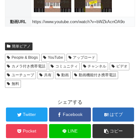
動画URL
https://www.youtube.com/watch?v=bWZkAcnOA9o
簡単ピアノ
People & Blogs
YouTube
アップロード
カメラ付き携帯電話
コミュニティ
チャンネル
ビデオ
ユーチューブ
共有
動画
動画機能付き携帯電話
無料
シェアする
Twitter
Facebook
はてブ
Pocket
LINE
コピー