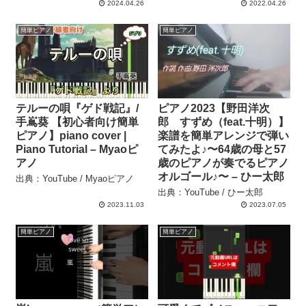
2024.04.26
2022.04.26
簡単ピアノ
簡単ピアノ
テルーの唄『ゲド戦記』/
ピアノ2023【野田洋次
手嶌葵 【初心者向け簡単
郎 すずめ（feat.十明）】
ピアノ】piano cover |
楽譜を簡単アレンジで弾い
Piano Tutorial – Myaoピ
てみたよ♪〜64歳の母と57
アノ
歳のピアノが奏でるピアノ
オルゴール♪〜 – ひー太郎
出典：YouTube / Myaoピアノ
出典：YouTube / ひー太郎
2023.11.03
2023.07.05
簡単ピアノ
簡単ピアノ