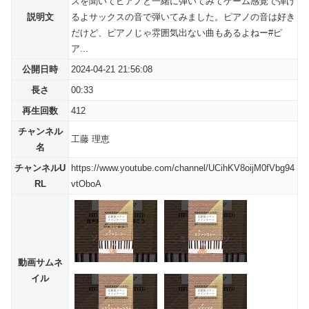
スを聞いてピアノと一緒に弾いてみてゲーム感覚で弾け
説明文
るよサックスの音で弾いてみました。ピアノの音は好き
だけど、ピアノじゃ雰囲気出ない曲もあるよねー#ピ
ア...
公開日時
2024-04-21 21:56:08
長さ
00:33
再生回数
412
チャンネル
工藤 理恵
名
チャンネルU
https://www.youtube.com/channel/UCihKV8oijM0fVbg94
RL
vtOboA
動画サムネ
イル