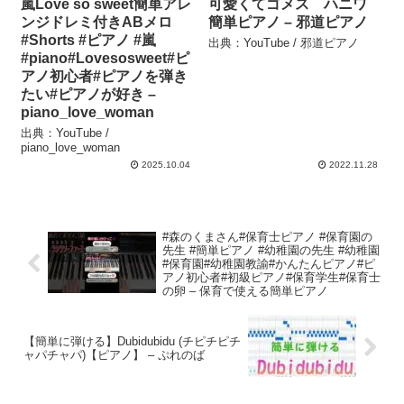
嵐Love so sweet簡単アレ
可愛くてゴメス ハニワ
ンジドレミ付きABメロ
簡単ピアノ – 邪道ピアノ
#Shorts #ピアノ #嵐
出典：YouTube / 邪道ピアノ
#piano#Lovesosweet#ピ
アノ初心者#ピアノを弾き
たい#ピアノが好き –
piano_love_woman
出典：YouTube /
piano_love_woman
2025.10.04
2022.11.28
#森のくまさん#保育士ピアノ #保育園の
先生 #簡単ピアノ #幼稚園の先生 #幼稚園
#保育園#幼稚園教諭#かんたんピアノ#ピ
アノ初心者#初級ピアノ#保育学生#保育士
の卵 – 保育で使える簡単ピアノ
【簡単に弾ける】Dubidubidu (チピチピチ
ャパチャパ)【ピアノ】 – ぷれのば