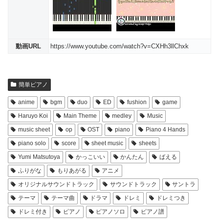
動画URL
https://www.youtube.com/watch?v=CXHh3llChxk
簡単ピアノ
anime
bgm
duo
ED
fushion
game
Haruyo Koi
Main Theme
medley
Music
music sheet
op
OST
piano
Piano 4 Hands
piano solo
score
sheet music
sheets
Yumi Matsutoya
かっこいい
かんたん
ばえる
ふりがな
もりあがる
アニメ
オリジナルサウンドトラック
サウンドトラック
サントラ
テーマ
テーマ曲
ドラマ
ドレミ
ドレミつき
ドレミ付き
ピアノ
ピアノソロ
ピアノ譜