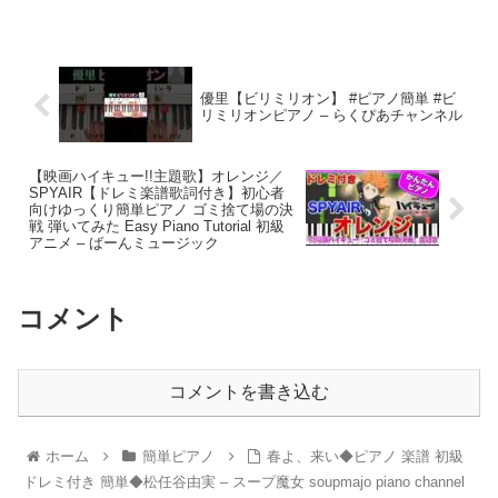
優里【ビリミリオン】 #ピアノ簡単 #ビ
リミリオンピアノ – らくぴあチャンネル
【映画ハイキュー!!主題歌】オレンジ／
SPYAIR【ドレミ楽譜歌詞付き】初心者
向けゆっくり簡単ピアノ ゴミ捨て場の決
戦 弾いてみた Easy Piano Tutorial 初級
アニメ – ばーんミュージック
コメント
コメントを書き込む
ホーム
簡単ピアノ
春よ、来い◆ピアノ 楽譜 初級
ドレミ付き 簡単◆松任谷由実 – スープ魔女 soupmajo piano channel