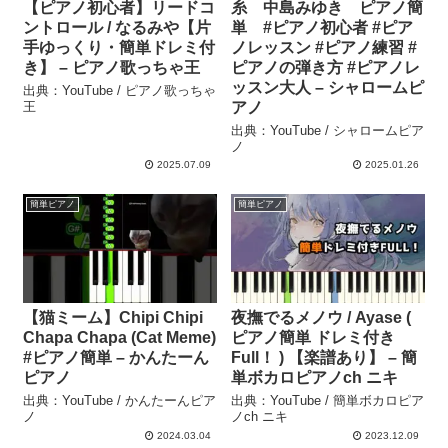
【ピアノ初心者】リードコ
糸 中島みゆき ピアノ簡
ントロール / なるみや【片
単 #ピアノ初心者 #ピア
手ゆっくり・簡単ドレミ付
ノレッスン #ピアノ練習 #
き】 – ピアノ歌っちゃ王
ピアノの弾き方 #ピアノレ
ッスン大人 – シャロームピ
出典：YouTube / ピアノ歌っちゃ
王
アノ
出典：YouTube / シャロームピア
ノ
2025.07.09
2025.01.26
簡単ピアノ
簡単ピアノ
【猫ミーム】Chipi Chipi
夜撫でるメノウ / Ayase (
Chapa Chapa (Cat Meme)
ピアノ簡単 ドレミ付き
#ピアノ簡単 – かんたーん
Full！ ) 【楽譜あり】 – 簡
ピアノ
単ボカロピアノch ニキ
出典：YouTube / かんたーんピア
出典：YouTube / 簡単ボカロピア
ノ
ノch ニキ
2024.03.04
2023.12.09