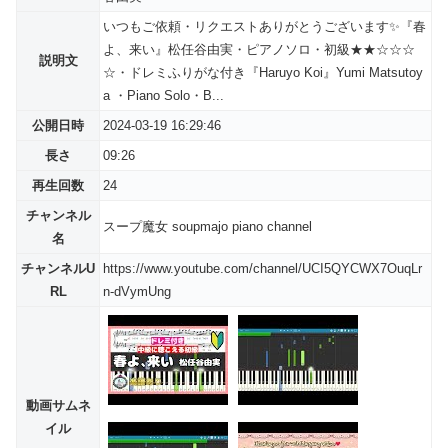
いつもご依頼・リクエストありがとうございます✨『春
よ、来い』松任谷由実・ピアノソロ・初級★★☆☆☆
説明文
☆・ドレミふりがな付き『Haruyo Koi』Yumi Matsutoy
a ・Piano Solo・B...
公開日時
2024-03-19 16:29:46
長さ
09:26
再生回数
24
チャンネル
スープ魔女 soupmajo piano channel
名
チャンネルU
https://www.youtube.com/channel/UCI5QYCWX7OuqLr
RL
n-dVymUng
動画サムネ
イル