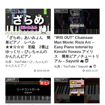
簡単ピアノ
簡単ピアノ
「ざらめ」あいみょん 簡
“IRIS OUT” Chainsaw
単ピアノ レベル
Man Movie: Reze Arc –
★★☆☆☆ 初級 2番は
Easy Piano tutorial by
ゆっくり – ぴぃちゃんの
Kenshi Yonezu アイリ
かんたんピアノ
ス 簡単ピアノチュートリ
アル – Sayuriii ☁ 😇
出典：YouTube / ぴぃちゃんの
かんたんピアノ
出典：YouTube / Sayuriii ☁ 😇
2024.09.06
2025.11.07
簡単ピアノ
簡単ピアノ