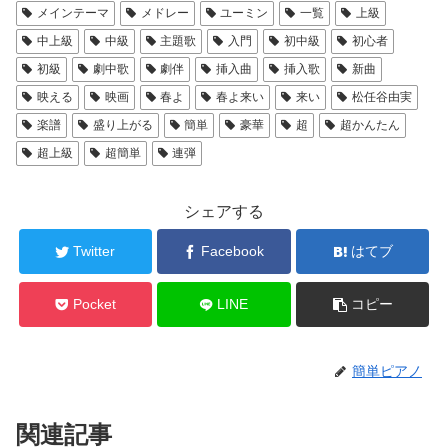
メインテーマ
メドレー
ユーミン
一覧
上級
中上級
中級
主題歌
入門
初中級
初心者
初級
劇中歌
劇伴
挿入曲
挿入歌
新曲
映える
映画
春よ
春よ来い
来い
松任谷由実
楽譜
盛り上がる
簡単
豪華
超
超かんたん
超上級
超簡単
連弾
シェアする
Twitter
Facebook
はてブ
Pocket
LINE
コピー
簡単ピアノ
関連記事