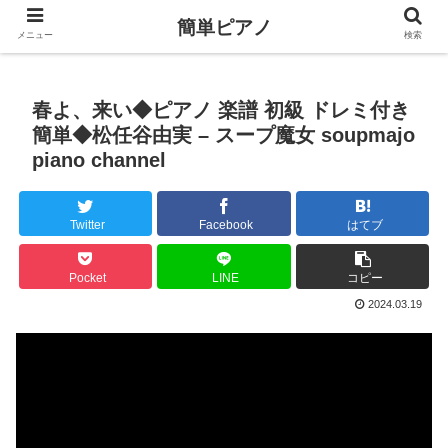
簡単ピアノ
メニュー
検索
春よ、来い◆ピアノ 楽譜 初級 ドレミ付き
簡単◆松任谷由実 – スープ魔女 soupmajo
piano channel
Twitter
Facebook
はてブ
Pocket
LINE
コピー
2024.03.19