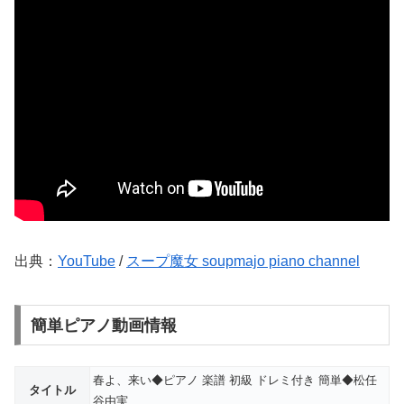
出典：
YouTube
/
スープ魔女 soupmajo piano channel
簡単ピアノ動画情報
春よ、来い◆ピアノ 楽譜 初級 ドレミ付き 簡単◆松任
タイトル
谷由実