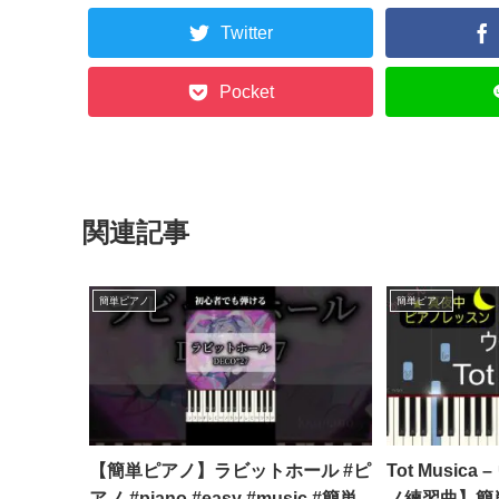
Twitter
Pocket
関連記事
簡単ピアノ
簡単ピアノ
【簡単ピアノ】ラビットホール #ピ
Tot Music
アノ #piano #easy #music #簡単
ノ練習曲】簡