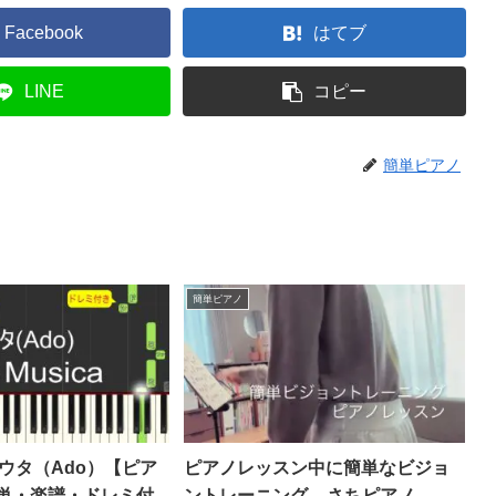
Facebook
はてブ
LINE
コピー
簡単ピアノ
簡単ピアノ
a – ウタ（Ado）【ピア
ピアノレッスン中に簡単なビジョ
単・楽譜・ドレミ付
ントレーニング – さちピアノ