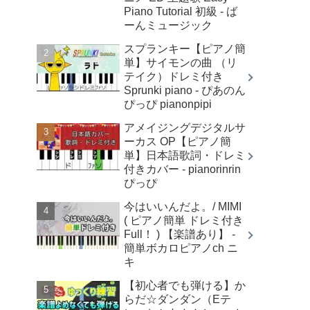
Piano Tutorial 初級 - ば
ーんミュージック
スプランキー【ピアノ簡
単】サイモンの曲 （リ
テイク）ドレミ付き
Sprunki piano - ぴあのん
ぴっぴ pianonpipi
アメイジングデジタルサ
ーカス OP【ピアノ簡
単】日本語歌詞・ドレミ
付きカバー - pianorinrin
ぴっぴ
今はいいんだよ。/ MIMI
( ピアノ簡単 ドレミ付き
Full！ ) 【楽譜あり】 -
簡単ボカロピアノch ニ
キ
【初心者でも弾ける】か
らだ☆ダンダン（Eテ