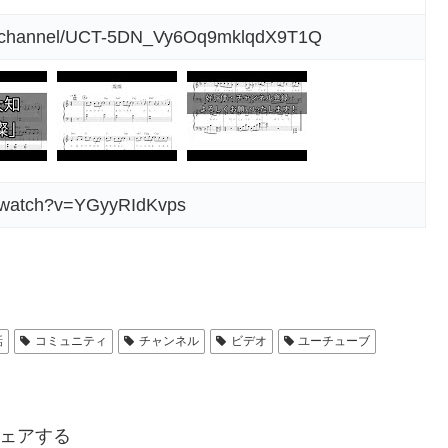
om/channel/UCT-5DN_Vy6Oq9mklqdX9T1Q
m/watch?v=YGyyRIdKvps
話
コミュニティ
チャンネル
ビデオ
ユーチューブ
ェアする