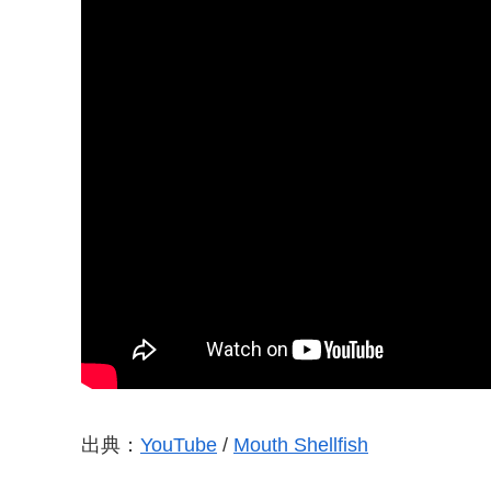
出典：
YouTube
/
Mouth Shellfish