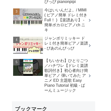
ぴっぴ pianonpipi
今はいいんだよ。/ MIMI
( ピアノ簡単 ドレミ付き
Full！ ) 【楽譜あり】 -
簡単ボカロピアノch ニ
キ
ジャンボリミッキー ド
レミ付き簡単ピアノ楽譜
- ぴあのんぴっぴ
【ちいかわ】ひとりごつ
／ハチワレ【ドレミ楽譜
歌詞付き】初心者向け簡
単ピアノ 弾いてみた ア
ニメ ED 主題歌 Easy
Piano Tutorial 初級 - ば
ーんミュージック
ブックマーク