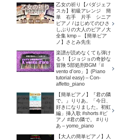
乙女の祈り【バダジェフ
スカ】初級アレンジ 簡
単 右手 片手 シニア
ピアノ / はじめてのひさ
しぶりの大人のピアノ大
全集 kmp – 【簡単ピア
ノ】さとみ先生
楽譜が読めなくても弾け
る！【ジョジョの奇妙な
冒険 5部処刑BGM「il
vento d’oro」】(Piano
tutorial easy) – Con-
affetto_piano
【簡単ピアノ】『君の隣
で。』りりあ。「今日、
好きになりました。初虹
編」挿入歌 #shorts #ピ
アノ #君の隣で。 #りり
あ – yomo_piano
【大人の簡単ピアノ】人