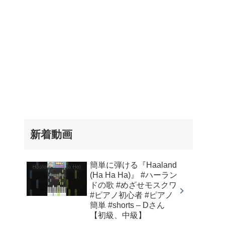
新着動画
簡単に弾ける『Haaland
(Ha Ha Ha)』 #ハーラン
ドの歌 #めざせモスクワ
#ピアノ初心者 #ピアノ
簡単 #shorts – Dさん
【初級、中級】