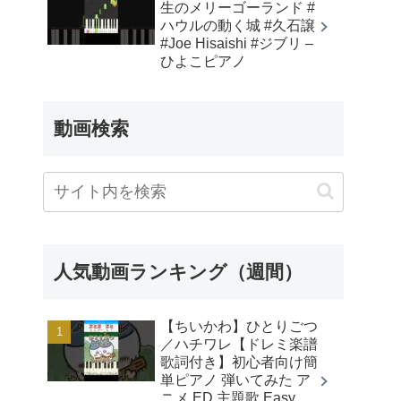
生のメリーゴーランド #
ハウルの動く城 #久石譲
#Joe Hisaishi #ジブリ –
ひよこピアノ
動画検索
人気動画ランキング（週間）
【ちいかわ】ひとりごつ
／ハチワレ【ドレミ楽譜
歌詞付き】初心者向け簡
単ピアノ 弾いてみた ア
ニメ ED 主題歌 Easy