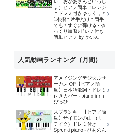
レ おかあさんといっし
ょ）ピアノ簡単アレンジ
＊ドレミ付きゆっくり＊
1本指＊片手だけ＊両手
でも＊すぐに弾ける - ゆ
っくり練習♪ドレミ付き
簡単ピアノ by かのん
人気動画ランキング（月間）
アメイジングデジタルサ
ーカス OP【ピアノ簡
単】日本語歌詞・ドレミ
付きカバー - pianorinrin
ぴっぴ
スプランキー【ピアノ簡
単】サイモンの曲 （リ
テイク）ドレミ付き
Sprunki piano - ぴあのん