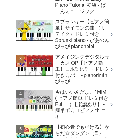
Piano Tutorial 初級 - ば
ーんミュージック
スプランキー【ピアノ簡
単】サイモンの曲 （リ
テイク）ドレミ付き
Sprunki piano - ぴあのん
ぴっぴ pianonpipi
アメイジングデジタルサ
ーカス OP【ピアノ簡
単】日本語歌詞・ドレミ
付きカバー - pianorinrin
ぴっぴ
今はいいんだよ。/ MIMI
( ピアノ簡単 ドレミ付き
Full！ ) 【楽譜あり】 -
簡単ボカロピアノch ニ
キ
【初心者でも弾ける】か
らだ☆ダンダン（Eテ