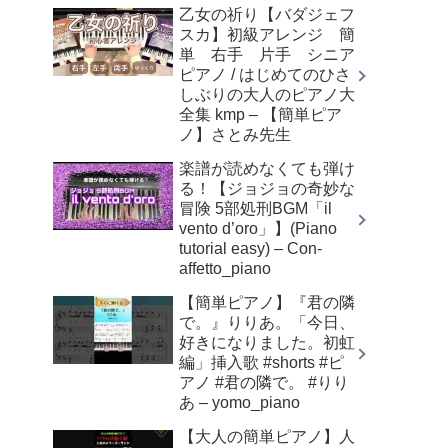
乙女の祈り【バダジェフ
スカ】初級アレンジ 簡
単 右手 片手 シニア
ピアノ / はじめてのひさ
しぶりの大人のピアノ大
全集 kmp – 【簡単ピア
ノ】さとみ先生
楽譜が読めなくても弾け
る！【ジョジョの奇妙な
冒険 5部処刑BGM「il
vento d’oro」】(Piano
tutorial easy) – Con-
affetto_piano
【簡単ピアノ】『君の隣
で。』りりあ。「今日、
好きになりました。初虹
編」挿入歌 #shorts #ピ
アノ #君の隣で。 #りり
あ – yomo_piano
【大人の簡単ピアノ】人