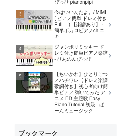
ぴっぴ pianonpipi
今はいいんだよ。/ MIMI
( ピアノ簡単 ドレミ付き
Full！ ) 【楽譜あり】 -
簡単ボカロピアノch ニ
キ
ジャンボリミッキー ド
レミ付き簡単ピアノ楽譜
- ぴあのんぴっぴ
【ちいかわ】ひとりごつ
／ハチワレ【ドレミ楽譜
歌詞付き】初心者向け簡
単ピアノ 弾いてみた ア
ニメ ED 主題歌 Easy
Piano Tutorial 初級 - ば
ーんミュージック
ブックマーク