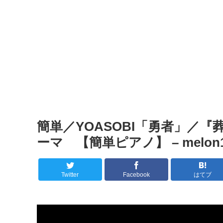
簡単／YOASOBI「勇者」／
ーマ 【簡単ピアノ】 – melon1
Twitter
Facebook
はてブ