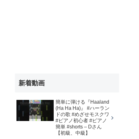
新着動画
簡単に弾ける『Haaland
(Ha Ha Ha)』 #ハーラン
ドの歌 #めざせモスクワ
#ピアノ初心者 #ピアノ
簡単 #shorts – Dさん
【初級、中級】