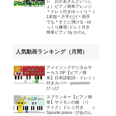
レ おかあさんといっし
ょ）ピアノ簡単アレンジ
＊ドレミ付きゆっくり＊
1本指＊片手だけ＊両手
でも＊すぐに弾ける - ゆ
っくり練習♪ドレミ付き
簡単ピアノ by かのん
人気動画ランキング（月間）
アメイジングデジタルサ
ーカス OP【ピアノ簡
単】日本語歌詞・ドレミ
付きカバー - pianorinrin
ぴっぴ
スプランキー【ピアノ簡
単】サイモンの曲 （リ
テイク）ドレミ付き
Sprunki piano - ぴあのん