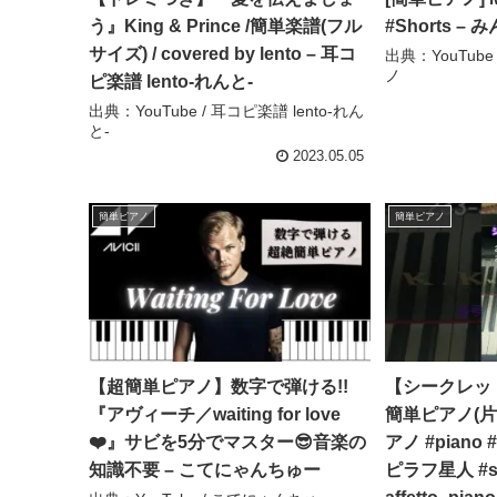
う』King & Prince /簡単楽譜(フル
#Shorts 
サイズ) / covered by lento – 耳コ
出典：YouTub
ノ
ピ楽譜 lento-れんと-
出典：YouTube / 耳コピ楽譜 lento-れん
と-
2023.05.05
簡単ピアノ
簡単ピアノ
【超簡単ピアノ】数字で弾ける!!
【シークレッ
『アヴィーチ／waiting for love
簡単ピアノ(片
❤️』サビを5分でマスター😎音楽の
アノ #piano 
知識不要 – こてにゃんちゅー
ピラフ星人 #sho