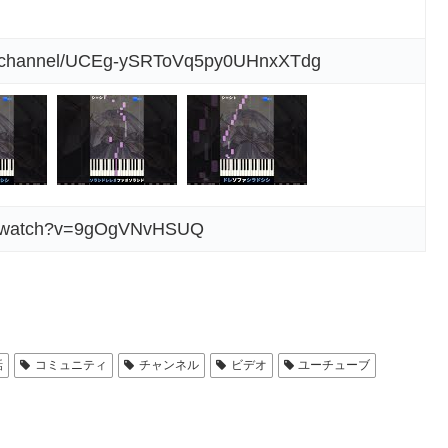
m/channel/UCEg-ySRToVq5py0UHnxXTdg
om/watch?v=9gOgVNvHSUQ
話
コミュニティ
チャンネル
ビデオ
ユーチューブ