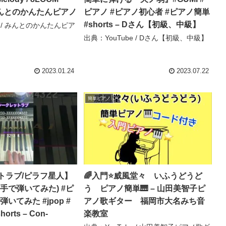
– みんとのかんたんピアノ
ピアノ #ピアノ初心者 #ピアノ簡単
#shorts – Dさん【初級、中級】
e / みんとのかんたんピア
出典：YouTube / Dさん【初級、中級】
2023.01.24
2023.07.22
簡単ピアノ
トラブ/ピラフ星人】
🌈入門⭐️威風堂々 いふうどうど
手で弾いてみた) #ピ
う ピアノ簡単🎹 – 山田美智子ピ
#弾いてみた #jpop #
アノ歌ギター 福岡市大名みち音
rts – Con-
楽教室