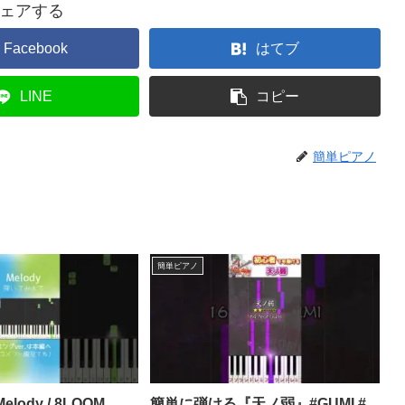
ェアする
Facebook
はてブ
LINE
コピー
簡単ピアノ
簡単ピアノ
lody / 8LOOM
簡単に弾ける『天ノ弱』#GUMI #