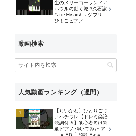
生のメリーゴーランド #
ハウルの動く城 #久石譲
#Joe Hisaishi #ジブリ –
ひよこピアノ
動画検索
人気動画ランキング（週間）
【ちいかわ】ひとりごつ
／ハチワレ【ドレミ楽譜
歌詞付き】初心者向け簡
単ピアノ 弾いてみた ア
ニメ ED 主題歌 Easy