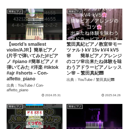
簡単ピアノ
簡単ピアノ
【world’s smallest
繁田真紀ピアノ教室🌸モー
violin/AJR】簡単ピアノ
ツァルトkV 15v kV4 kV5
(片手で弾いてみた)#ピア
🌸 簡単ピアノアレンジ
ノ #piano #簡単ピアノ #
のコツ🌸出来たね体験を味
弾いてみた #洋楽 #tiktok
わうアドラーピアノレッス
#ajr #shorts – Con-
ン🌸 – 繁田真紀🎹
affetto_piano
出典：YouTube / 繁田真紀🎹
出典：YouTube / Con-
affetto_piano
2024.05.31
2025.04.26
簡単ピアノ
簡単ピアノ