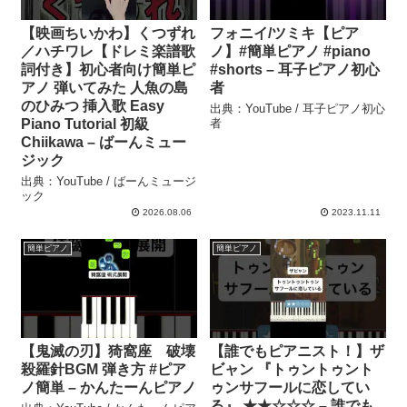
【映画ちいかわ】くつずれ
フォニイ/ツミキ【ピア
／ハチワレ【ドレミ楽譜歌
ノ】#簡単ピアノ #piano
詞付き】初心者向け簡単ピ
#shorts – 耳子ピアノ初心
アノ 弾いてみた 人魚の島
者
のひみつ 挿入歌 Easy
出典：YouTube / 耳子ピアノ初心
Piano Tutorial 初級
者
Chiikawa – ばーんミュー
ジック
出典：YouTube / ばーんミュージ
ック
2026.08.06
2023.11.11
簡単ピアノ
簡単ピアノ
【鬼滅の刃】猗窩座 破壊
【誰でもピアニスト！】ザ
殺羅針BGM 弾き方 #ピア
ビャン 『トゥントゥント
ノ簡単 – かんたーんピアノ
ゥンサフールに恋してい
る』 ★★☆☆☆ – 誰でも