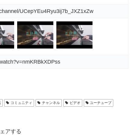
m/channel/UCepYEu4Ryu3ij7b_JXZ1xZw
om/watch?v=nmKRBkXDPss
話
コミュニティ
チャンネル
ビデオ
ユーチューブ
ェアする