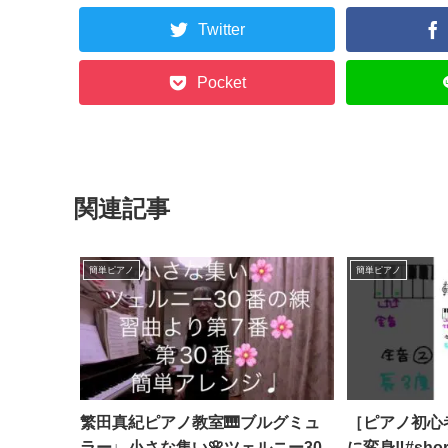
Twitter
Pocket
関連記事
簡単ピアノ
簡単ピアノ
繁田真紀ピアノ教室🎹ブルグミュ
［ピアノ初心
ラー♩小さな集い🌸ツェルニー30
に変身‼️#sho