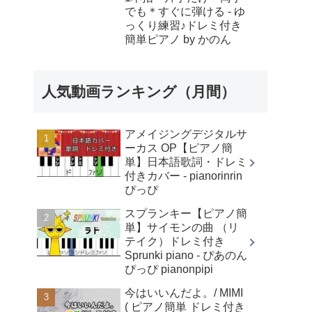
でも＊すぐに弾ける - ゆ
っくり練習♪ドレミ付き
簡単ピアノ by かのん
人気動画ランキング（月間）
アメイジングデジタルサ
ーカス OP【ピアノ簡
単】日本語歌詞・ドレミ
付きカバー - pianorinrin
ぴっぴ
スプランキー【ピアノ簡
単】サイモンの曲 （リ
テイク）ドレミ付き
Sprunki piano - ぴあのん
ぴっぴ pianonpipi
今はいいんだよ。/ MIMI
( ピアノ簡単 ドレミ付き