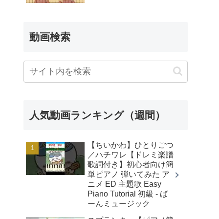
動画検索
人気動画ランキング（週間）
【ちいかわ】ひとりごつ
／ハチワレ【ドレミ楽譜
歌詞付き】初心者向け簡
単ピアノ 弾いてみた ア
ニメ ED 主題歌 Easy
Piano Tutorial 初級 - ば
ーんミュージック