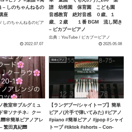
典 – しのちゃんねるの
譜 幼稚園 保育園 こども園
講座
音感教育 絶対音感 ０歳、１
歳、２歳 １番 BGM 流し聞き
e / しのちゃんねるのピア
– ピカブーピアノ
出典：YouTube / ピカブーピアノ
2022.07.07
2025.05.08
簡単ピアノ
ノ教室🌸ブルグミュ
【ランデブー/シャイトープ】簡単
ド🌸ソナチネ♩クー
ピアノ(片手で弾いてみた) #ピアノ
0-1🎹🌸簡単ピアノアレ
#piano #簡単ピアノ #jpop #シャイ
– 繁田真紀🎹
トープ #tiktok #shorts – Con-