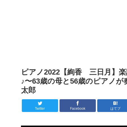
ピアノ2022【絢香 三日月】
♪〜63歳の母と56歳のピアノが
太郎
Twitter
Facebook
はてブ