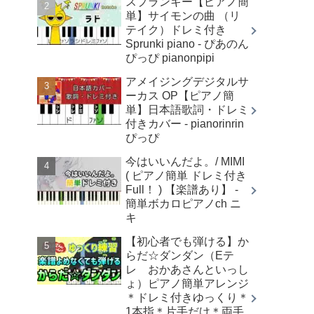
スプランキー【ピアノ簡
単】サイモンの曲 （リ
テイク）ドレミ付き
Sprunki piano - ぴあのん
ぴっぴ pianonpipi
アメイジングデジタルサ
ーカス OP【ピアノ簡
単】日本語歌詞・ドレミ
付きカバー - pianorinrin
ぴっぴ
今はいいんだよ。/ MIMI
( ピアノ簡単 ドレミ付き
Full！ ) 【楽譜あり】 -
簡単ボカロピアノch ニ
キ
【初心者でも弾ける】か
らだ☆ダンダン（Eテ
レ おかあさんといっし
ょ）ピアノ簡単アレンジ
＊ドレミ付きゆっくり＊
1本指＊片手だけ＊両手