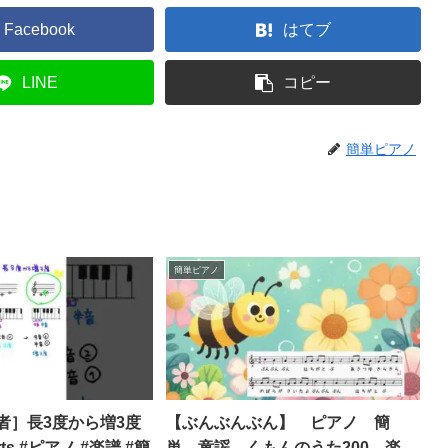
Facebook
はてブ
LINE
コピー
簡単ピアノ
簡単ピアノ
者］長3度から増3度
【ぶんぶんぶん】 ピアノ 簡
rts #ピアノ #楽譜 #簡
単 童謡 くもんのうた200 楽