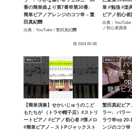
番の簡単曲より第7番🌸第30番♩
単 #勉強 #楽
簡単ピアノアレンジのコツ🌸 – 繁
ピアノ初心者
田真紀🎹
出典：YouTub
ノ初心者講座
出典：YouTube / 繁田真紀🎹
2024.05.08
簡単ピアノ
簡単ピアノ
【簡単演奏】せかいじゅうのこど
繁田真紀ピア
もたちが （トラや帽子店）#ストリ
ラー♩バラー
ートピアノ #ピアノ初心者 #懐メロ
ラウ🌸op 2
#簡単ピアノ – ストPジャックスト
ンジのコツ🌸 