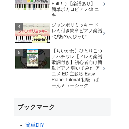
Full！ ) 【楽譜あり】 -
簡単ボカロピアノch ニ
キ
ジャンボリミッキー ド
レミ付き簡単ピアノ楽譜
- ぴあのんぴっぴ
【ちいかわ】ひとりごつ
／ハチワレ【ドレミ楽譜
歌詞付き】初心者向け簡
単ピアノ 弾いてみた ア
ニメ ED 主題歌 Easy
Piano Tutorial 初級 - ば
ーんミュージック
ブックマーク
簡単DIY