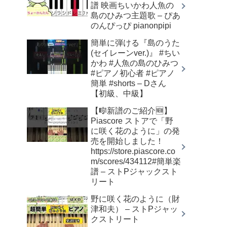
譜 映画ちいかわ人魚の
島のひみつ主題歌 – ぴあ
のんぴっぴ pianonpipi
簡単に弾ける『島のうた
(セイレーンver.)』 #ちい
かわ #人魚の島のひみつ
#ピアノ初心者 #ピアノ
簡単 #shorts – Dさん
【初級、中級】
【🎼新譜のご紹介🆕】
Piascore ストアで「野
に咲く花のように」の発
売を開始しました！
https://store.piascore.co
m/scores/434112#簡単楽
譜 – ストPジャックスト
リート
野に咲く花のように（財
津和夫） – ストPジャッ
クストリート