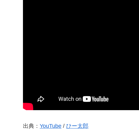
出典：
YouTube
/
ひー太郎