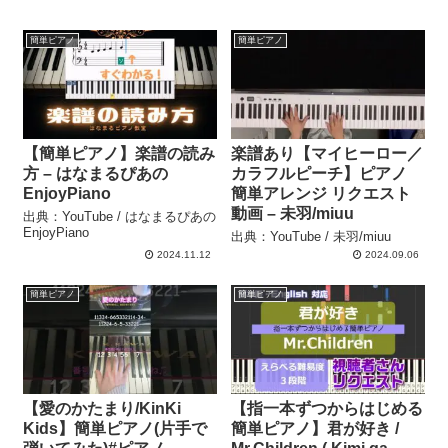
簡単ピアノ
簡単ピアノ
【簡単ピアノ】楽譜の読み
楽譜あり【マイヒーロー／
方 – はなまるぴあの
カラフルピーチ】ピアノ
EnjoyPiano
簡単アレンジ リクエスト
動画 – 未羽/miuu
出典：YouTube / はなまるぴあの
EnjoyPiano
出典：YouTube / 未羽/miuu
2024.11.12
2024.09.06
簡単ピアノ
簡単ピアノ
【愛のかたまり/KinKi
【指一本ずつからはじめる
Kids】簡単ピアノ(片手で
簡単ピアノ】君が好き /