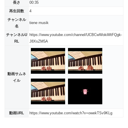
長さ
00:35
再生回数
4
チャンネル
tiene musik
名
チャンネルU
https://www.youtube.com/channel/UCBCwWokiMtFQgk-
RL
J8XsZM5A
動画サムネ
イル
動画URL
https://www.youtube.com/watch?v=owekTSv9KLg