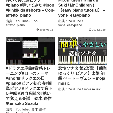
弾いてみた)#ピアノ
Mr.Children ( Kimi ga
#piano #弾いてみた #jpop
Suki / Mr.Children )
#kinkikids #shorts – Con-
【easy piano tutorial】 –
affetto_piano
yone_easypiano
出典：YouTube / Con-
出典：YouTube /
affetto_piano
yone_easypiano
2025.03.11
2023.11.15
簡単ピアノ
簡単ピアノ
#ドラクエ序曲#音感トレ
悲愴ソナタ 第2楽章 【簡単
ーニング#ロトのテーマ
ゆっくり ピアノ】楽譜 初
#short#ドラクエの日
級 ベートーヴェン – moja
#piano#ピアノ初心者#簡
music
単ピアノ#ドラクエで音ト
出典：YouTube / moja music
レ初級#独自音階名#聴い
て覚える楽譜 – 鈴木 建作
/Kensaku Suzuki
出典：YouTube / 鈴木 建作