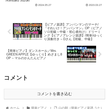
/Kensaku Suzuki
2024.05.27
2023.03.27
【ピアノ楽譜】アンパンマンのマーチ/
『それいけ！アンパンマン』OP（ピアノ
ソロ初級～中級・初心者向け）ドリーミ
ング【ピアノアレンジ楽譜】/簡単/ゆっく
り演奏付き – Dさん【初級、中級】
【簡単ピアノ】ダンスホール／Mrs.
GREEN APPLE【ゆっくり】めざまし8
OP – マルのかんたんピアノ
コメント
コメントを書き込む
ホーム
簡単ピアノ
山の朝（簡単ピアノ楽譜,うた）