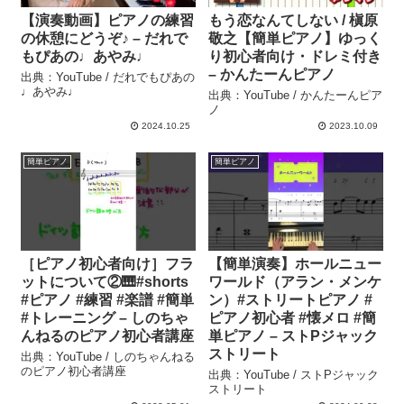
【演奏動画】ピアノの練習
もう恋なんてしない / 槇原
の休憩にどうぞ♪ – だれで
敬之【簡単ピアノ】ゆっく
もぴあの♩あやみ♩
り初心者向け・ドレミ付き
– かんたーんピアノ
出典：YouTube / だれでもぴあの
♩あやみ♩
出典：YouTube / かんたーんピア
ノ
2024.10.25
2023.10.09
簡単ピアノ
簡単ピアノ
［ピアノ初心者向け］フラ
【簡単演奏】ホールニュー
ットについて②🎹#shorts
ワールド（アラン・メンケ
#ピアノ #練習 #楽譜 #簡単
ン）#ストリートピアノ #
#トレーニング – しのちゃ
ピアノ初心者 #懐メロ #簡
んねるのピアノ初心者講座
単ピアノ – ストPジャック
ストリート
出典：YouTube / しのちゃんねる
のピアノ初心者講座
出典：YouTube / ストPジャック
ストリート