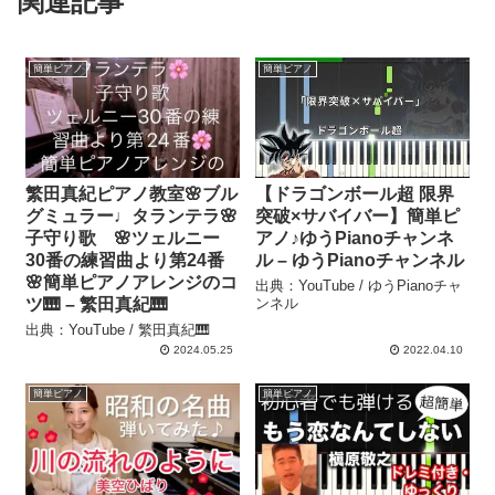
関連記事
簡単ピアノ
簡単ピアノ
繁田真紀ピアノ教室🌸ブル
【ドラゴンボール超 限界
グミュラー♩タランテラ🌸
突破×サバイバー】簡単ピ
子守り歌 🌸ツェルニー
アノ♪ゆうPianoチャンネ
30番の練習曲より第24番
ル – ゆうPianoチャンネル
🌸簡単ピアノアレンジのコ
出典：YouTube / ゆうPianoチャ
ツ🎹 – 繁田真紀🎹
ンネル
出典：YouTube / 繁田真紀🎹
2024.05.25
2022.04.10
簡単ピアノ
簡単ピアノ