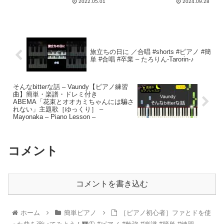
2022.05.01
2024.09.28
旅立ちの日に ／合唱 #shorts #ピアノ #簡
単 #合唱 #卒業 – たろりん-Tarorin-♪
そんなbitterな話 – Vaundy【ピアノ練習
曲】簡単・楽譜・ドレミ付き
ABEMA「花束とオオカミちゃんには騙さ
れない」主題歌［ゆっくり］ –
Mayonaka – Piano Lesson –
コメント
コメントを書き込む
ホーム
簡単ピアノ
［ピアノ初心者］ファとドを使