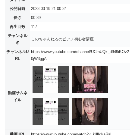
公開日時
2023-03-19 21:00:34
長さ
00:39
再生回数
117
チャンネル
しのちゃんねるのピアノ初心者講座
名
チャンネルU
https://www.youtube.com/channel/UCrnUQk_d949iKOv2
RL
0jW3ggA
動画サムネ
イル
動画URL
https://www.youtube.com/watch?v=i1llIqkaRsI