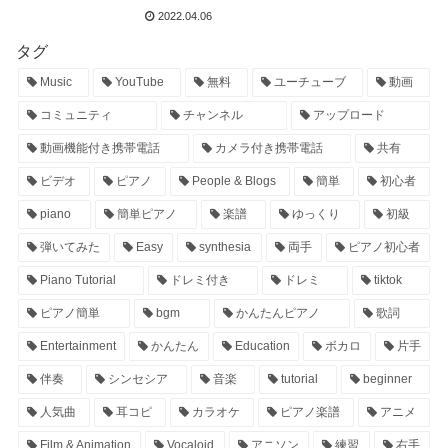
2022.04.06
タグ
Music
YouTube
無料
ユーチューブ
動画
コミュニティ
チャンネル
アップロード
動画機能付き携帯電話
カメラ付き携帯電話
共有
ビデオ
ピアノ
People & Blogs
簡単
初心者
piano
簡単ピアノ
楽譜
ゆっくり
初級
弾いてみた
Easy
synthesia
両手
ピアノ初心者
Piano Tutorial
ドレミ付き
ドレミ
tiktok
ピアノ簡単
bgm
かんたんピアノ
歌詞
Entertainment
かんたん
Education
ボカロ
片手
伴奏
シンセシア
音楽
tutorial
beginner
人気曲
耳コピ
カラオケ
ピアノ楽譜
アニメ
Film & Animation
Vocaloid
アニソン
練習
右手