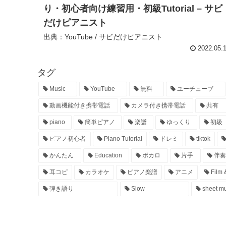
り・初心者向け練習用・初級Tutorial – サビ
だけピアニスト
出典：YouTube / サビだけピアニスト
2022.05.
タグ
Music
YouTube
無料
ユーチューブ
動画機能付き携帯電話
カメラ付き携帯電話
共有
piano
簡単ピアノ
楽譜
ゆっくり
初級
ピアノ初心者
Piano Tutorial
ドレミ
tiktok
かんたん
Education
ボカロ
片手
伴奏
耳コピ
カラオケ
ピアノ楽譜
アニメ
Film 
弾き語り
Slow
sheet mu