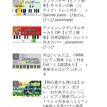
スプランキー【ピアノ簡
単】サイモンの曲 （リ
テイク）ドレミ付き
Sprunki piano - ぴあのん
ぴっぴ pianonpipi
アメイジングデジタルサ
ーカス OP【ピアノ簡
単】日本語歌詞・ドレミ
付きカバー - pianorinrin
ぴっぴ
今はいいんだよ。/ MIMI
( ピアノ簡単 ドレミ付き
Full！ ) 【楽譜あり】 -
簡単ボカロピアノch ニ
キ
【初心者でも弾ける】か
らだ☆ダンダン（Eテ
レ おかあさんといっし
ょ）ピアノ簡単アレンジ
＊ドレミ付きゆっくり＊
1本指＊片手だけ＊両手