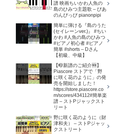
譜 映画ちいかわ人魚の
島のひみつ主題歌 – ぴあ
のんぴっぴ pianonpipi
簡単に弾ける『島のうた
(セイレーンver.)』 #ちい
かわ #人魚の島のひみつ
#ピアノ初心者 #ピアノ
簡単 #shorts – Dさん
【初級、中級】
【🎼新譜のご紹介🆕】
Piascore ストアで「野
に咲く花のように」の発
売を開始しました！
https://store.piascore.co
m/scores/434112#簡単楽
譜 – ストPジャックスト
リート
野に咲く花のように（財
津和夫） – ストPジャッ
クストリート