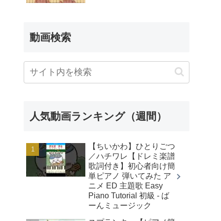
動画検索
人気動画ランキング（週間）
【ちいかわ】ひとりごつ
／ハチワレ【ドレミ楽譜
歌詞付き】初心者向け簡
単ピアノ 弾いてみた ア
ニメ ED 主題歌 Easy
Piano Tutorial 初級 - ば
ーんミュージック