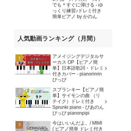
でも＊すぐに弾ける - ゆ
っくり練習♪ドレミ付き
簡単ピアノ by かのん
人気動画ランキング（月間）
アメイジングデジタルサ
ーカス OP【ピアノ簡
単】日本語歌詞・ドレミ
付きカバー - pianorinrin
ぴっぴ
スプランキー【ピアノ簡
単】サイモンの曲 （リ
テイク）ドレミ付き
Sprunki piano - ぴあのん
ぴっぴ pianonpipi
今はいいんだよ。/ MIMI
( ピアノ簡単 ドレミ付き