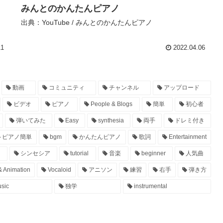
みんとのかんたんピアノ
出典：YouTube / みんとのかんたんピアノ
11
2022.04.06
動画
コミュニティ
チャンネル
アップロード
ビデオ
ピアノ
People & Blogs
簡単
初心者
弾いてみた
Easy
synthesia
両手
ドレミ付き
ピアノ簡単
bgm
かんたんピアノ
歌詞
Entertainment
シンセシア
tutorial
音楽
beginner
人気曲
& Animation
Vocaloid
アニソン
練習
右手
弾き方
sic
独学
instrumental