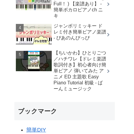
Full！ ) 【楽譜あり】 -
簡単ボカロピアノch ニ
キ
ジャンボリミッキー ド
レミ付き簡単ピアノ楽譜
- ぴあのんぴっぴ
【ちいかわ】ひとりごつ
／ハチワレ【ドレミ楽譜
歌詞付き】初心者向け簡
単ピアノ 弾いてみた ア
ニメ ED 主題歌 Easy
Piano Tutorial 初級 - ば
ーんミュージック
ブックマーク
簡単DIY