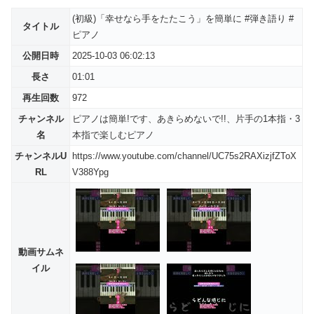
(初級)「幸せなら手をたたこう」を簡単に #弾き語り #
タイトル
ピアノ
公開日時
2025-10-03 06:02:13
長さ
01:01
再生回数
972
チャンネル
ピアノは簡単!です、あきらめないで!!、片手の1本指・3
名
本指で楽しむピアノ
チャンネルU
https://www.youtube.com/channel/UC75s2RAXizjfZToX
RL
V388Ypg
動画サムネ
イル