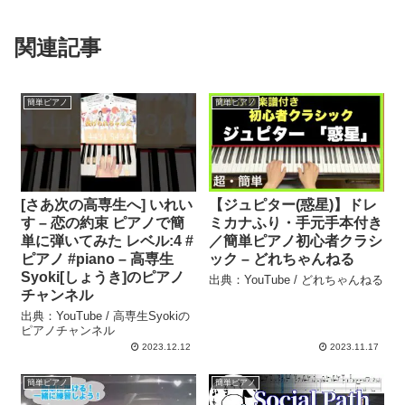
関連記事
簡単ピアノ
簡単ピアノ
[さあ次の高専生へ] いれい
【ジュピター(惑星)】ドレ
す – 恋の約束 ピアノで簡
ミカナふり・手元手本付き
単に弾いてみた レベル:4 #
／簡単ピアノ初心者クラシ
ピアノ #piano – 高専生
ック – どれちゃんねる
Syoki[しょうき]のピアノ
出典：YouTube / どれちゃんねる
チャンネル
出典：YouTube / 高専生Syokiの
ピアノチャンネル
2023.12.12
2023.11.17
簡単ピアノ
簡単ピアノ