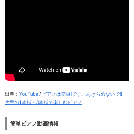
出典：
YouTube
/
ピアノは簡単!です、あきらめないで!!、
片手の1本指・3本指で楽しむピアノ
簡単ピアノ動画情報