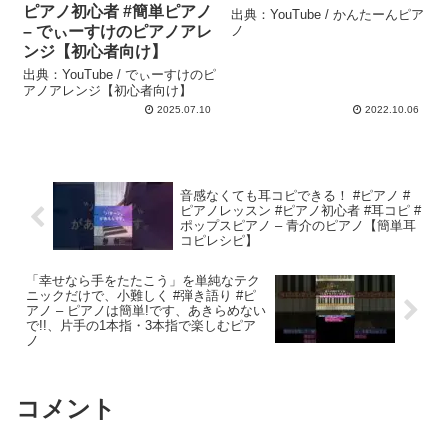
ピアノ初心者 #簡単ピアノ
出典：YouTube / かんたーんピア
– でぃーすけのピアノアレ
ノ
ンジ【初心者向け】
出典：YouTube / でぃーすけのピ
アノアレンジ【初心者向け】
2025.07.10
2022.10.06
音感なくても耳コピできる！ #ピアノ #
ピアノレッスン #ピアノ初心者 #耳コピ #
ポップスピアノ – 青介のピアノ【簡単耳
コピレシピ】
「幸せなら手をたたこう」を単純なテク
ニックだけで、小難しく #弾き語り #ピ
アノ – ピアノは簡単!です、あきらめない
で!!、片手の1本指・3本指で楽しむピア
ノ
コメント