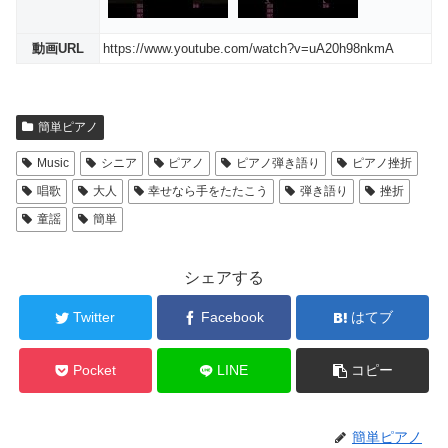
動画URL
https://www.youtube.com/watch?v=uA20h98nkmA
簡単ピアノ
Music
シニア
ピアノ
ピアノ弾き語り
ピアノ挫折
唱歌
大人
幸せなら手をたたこう
弾き語り
挫折
童謡
簡単
シェアする
Twitter
Facebook
はてブ
Pocket
LINE
コピー
簡単ピアノ