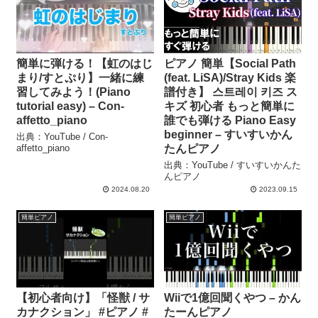
簡単に弾ける！【虹のはじ
ピアノ 簡単【Social Path
まり/すとぷり】一緒に練
(feat. LiSA)/Stray Kids 楽
習してみよう！(Piano
譜付き】 스트레이 키즈 ス
tutorial easy) – Con-
キズ 初心者 もっと簡単に
affetto_piano
誰でも弾ける Piano Easy
beginner – すいすいかん
出典：YouTube / Con-
affetto_piano
たんピアノ
出典：YouTube / すいすいかんた
んピアノ
2024.08.20
2023.09.15
簡単ピアノ
簡単ピアノ
【初心者向け】「怪獣 / サ
Wiiで1億回聞くやつ – かん
カナクション」 #ピアノ #
たーんピアノ