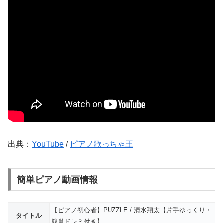
出典：
YouTube
/
ピアノ歌っちゃ王
簡単ピアノ動画情報
【ピアノ初心者】PUZZLE / 清水翔太【片手ゆっくり・
タイトル
簡単ドレミ付き】