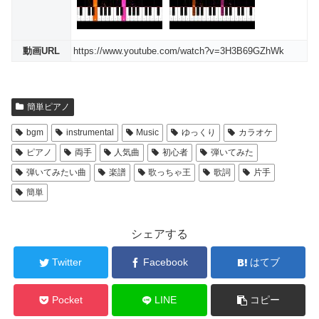
動画URL
https://www.youtube.com/watch?v=3H3B69GZhWk
簡単ピアノ
bgm
instrumental
Music
ゆっくり
カラオケ
ピアノ
両手
人気曲
初心者
弾いてみた
弾いてみたい曲
楽譜
歌っちゃ王
歌詞
片手
簡単
シェアする
Twitter
Facebook
はてブ
Pocket
LINE
コピー