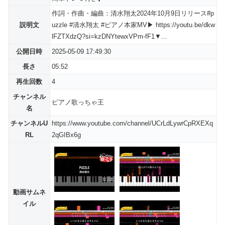
作詞・作曲・編曲：清水翔太2024年10月9日リリース#p
説明文
uzzle #清水翔太 #ピアノ本家MV▶ https://youtu.be/dkw
lFZTXdzQ?si=kzDNYtewxVPm-fF1▼...
公開日時
2025-05-09 17:49:30
長さ
05:52
再生回数
4
チャンネル
ピアノ歌っちゃ王
名
チャンネルU
https://www.youtube.com/channel/UCrLdLywrCpRXEXq
RL
2qGIBx6g
動画サムネ
イル