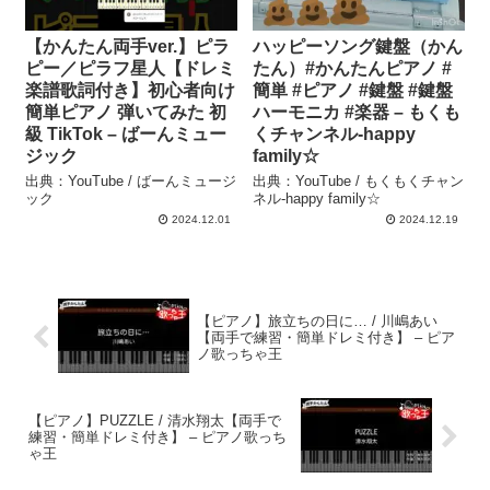
【かんたん両手ver.】ピラ
ハッピーソング鍵盤（かん
ピー／ピラフ星人【ドレミ
たん）#かんたんピアノ #
楽譜歌詞付き】初心者向け
簡単 #ピアノ #鍵盤 #鍵盤
簡単ピアノ 弾いてみた 初
ハーモニカ #楽器 – もくも
級 TikTok – ばーんミュー
くチャンネル-happy
ジック
family☆
出典：YouTube / ばーんミュージ
出典：YouTube / もくもくチャン
ック
ネル-happy family☆
2024.12.01
2024.12.19
【ピアノ】旅立ちの日に… / 川嶋あい
【両手で練習・簡単ドレミ付き】 – ピア
ノ歌っちゃ王
【ピアノ】PUZZLE / 清水翔太【両手で
練習・簡単ドレミ付き】 – ピアノ歌っち
ゃ王