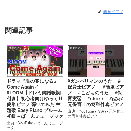
簡単ピアノ
関連記事
簡単ピアノ
簡単ピアノ
ドラマ『君の花になる』
#ガンバリマンのうた #
Come Again／
保育士ピアノ #簡単ピア
8LOOM【ドレミ楽譜歌詞
ノ #こどものうた #保
付き】初心者向けゆっくり
育実習 #shorts – なみ@
簡単ピアノ 弾いてみた 主
元保育士の簡単伴奏ピアノ
題歌 Easy Piano ブルーム
出典：YouTube / なみ@元保育士
初級 – ばーんミュージック
の簡単伴奏ピアノ
出典：YouTube / ばーんミュージ
ック