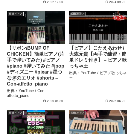
2022.12.06
2024.09.22
簡単ピアノ
簡単ピアノ
【リボン/BUMP OF
【ピアノ】こたえあわせ /
CHICKEN】簡単ピアノ(片
大森元貴【両手で練習・簡
手で弾いてみた) #ピアノ
単ドレミ付き】 – ピアノ歌
#piano #弾いてみた #jpop
っちゃ王
#ディズニー #pixar #星つ
出典：YouTube / ピアノ歌っちゃ
なぎのエリオ #shorts –
王
Con-affetto_piano
出典：YouTube / Con-
affetto_piano
2025.06.30
2025.06.22
簡単ピアノ
簡単ピアノ