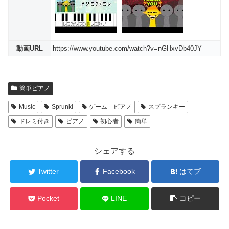
動画URL
https://www.youtube.com/watch?v=nGHxvDb40JY
簡単ピアノ
Music
Sprunki
ゲーム ピアノ
スプランキー
ドレミ付き
ピアノ
初心者
簡単
シェアする
Twitter
Facebook
はてブ
Pocket
LINE
コピー