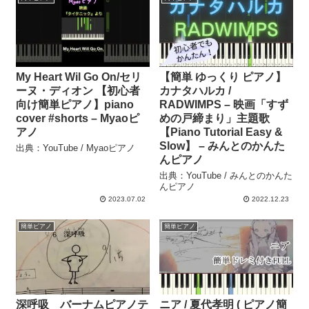
My Heart Wil Go On/セリ
【簡単 ゆっくり ピアノ】
ーヌ・ディオン 【初心者
カナタハルカ /
向け簡単ピアノ】piano
RADWIMPS – 映画「すず
cover #shorts – Myaoピ
めの戸締まり」主題歌
アノ
【Piano Tutorial Easy &
Slow】 – みんとのかんた
出典：YouTube / Myaoピアノ
んピアノ
出典：YouTube / みんとのかんた
んピアノ
2023.07.02
2022.12.23
簡単ピアノ
簡単ピアノ
深呼吸 バーナムピアノテ
ニア / 夏代孝明 ( ピアノ簡