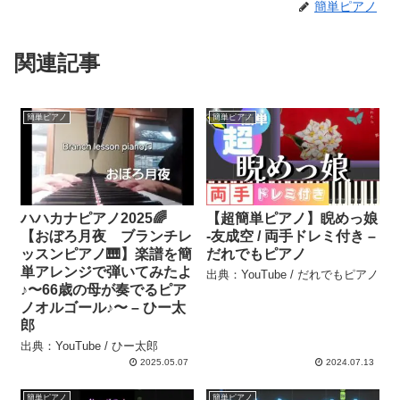
簡単ピアノ
関連記事
簡単ピアノ
簡単ピアノ
ハハカナピアノ2025🌈
【超簡単ピアノ】睨めっ娘
【おぼろ月夜 ブランチレ
-友成空 / 両手ドレミ付き –
ッスンピアノ🎹】楽譜を簡
だれでもピアノ
単アレンジで弾いてみたよ
出典：YouTube / だれでもピアノ
♪〜66歳の母が奏でるピア
ノオルゴール♪〜 – ひー太
郎
出典：YouTube / ひー太郎
2025.05.07
2024.07.13
簡単ピアノ
簡単ピアノ