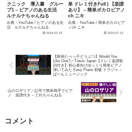
クニック 導入書 グルー
単 ドレミ付きFull ) 【楽譜
プ1 – ピアノのある生活
あり】 – 簡単ボカロピアノ
ルナルナちゃんねる
ch ニキ
出典：YouTube / ピアノのある生
出典：YouTube / 簡単ボカロピア
活 ルナルナちゃんねる
ノch ニキ
2024.02.15
2023.07.12
【映画たべっ子どうぶつ】Would You
Like One?／Travis Japan【ドレミ楽譜歌
詞付き】初心者向けゆっくり簡単ピアノ
弾いてみた Easy Piano 初級 トラジャ –
ばーんミュージック
山のロザリア／記号で簡単両手でピア
ノ 楽譜付き – どれちゃんねる
コメント