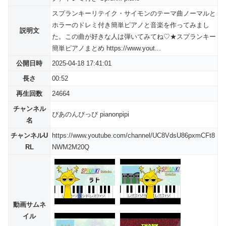
スプランキーリテイク・サイモンのテーマ曲ノーマルと
ホラーのドレミ付き簡単ピアノと音楽を作ってみまし
説明文
た。この曲が好きな人は弾いてみてね♡★スプランキー
簡単ピアノまとめ https://www.yout...
公開日時
2025-04-18 17:41:01
長さ
00:52
再生回数
24664
チャンネル
ぴあのんぴっぴ pianonpipi
名
チャンネルU
https://www.youtube.com/channel/UC8VdsU86pxmCFt8
RL
NWM2M20Q
動画サムネ
イル