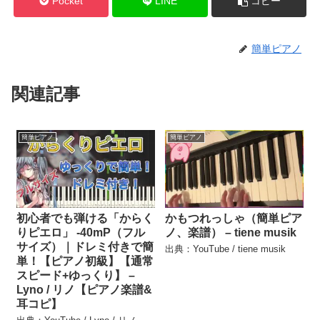
Pocket
LINE
コピー
簡単ピアノ
関連記事
簡単ピアノ
簡単ピアノ
初心者でも弾ける「からく
かもつれっしゃ（簡単ピア
りピエロ」 -40mP（フル
ノ、楽譜） – tiene musik
サイズ）｜ドレミ付きで簡
出典：YouTube / tiene musik
単！【ピアノ初級】【通常
スピード+ゆっくり】 –
Lyno / リノ【ピアノ楽譜&
耳コピ】