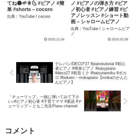
てね🌑🌱🎇🌜 #ピアノ #簡
ノ #ピアノの弾き方 #ピア
単 #shorts – cocoro
ノ初心者 #ピアノ練習 #ピ
アノレッスン #ショート動
出典：YouTube / cocoro
画 – シャロームピアノ
出典：YouTube / シャロームピア
ノ
2025.11.04
2025.02.08
テレパシ/DECO*27 #pianotutorial #初心
者ピアノ #簡単ピアノ #easypiano
#deco27 #初音ミク #hatsunemiku #ボカ
ロ #bokaro – mokapiano【mokaのかんた
んピアノ】
「チューリップ」一緒に弾いてみて下さ
い♪#ピアノ初心者 #子育てママ #童謡 #チ
ューリップ – ともこ先生Piano channel
コメント