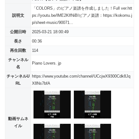
「COLORS」のピアノ楽譜を作成しました！Full ver.htt
説明文
ps://youtu.be/lME2KlfNiBIピアノ楽譜：https://kokomu.j
p/sheet-music/90071...
公開日時
2025-03-21 18:00:49
長さ
00:36
再生回数
114
チャンネル
Piano Lovers. jp
名
チャンネルU
https://www.youtube.com/channel/UCcjwX9300Cdk8Jq
RL
X8Ns7bfA
動画サムネ
イル