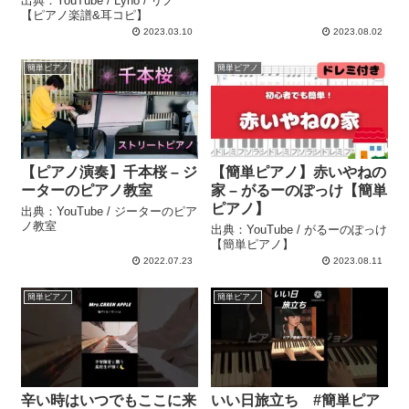
出典：YouTube / Lyno / リノ
【ピアノ楽譜&耳コピ】
2023.03.10
2023.08.02
簡単ピアノ
簡単ピアノ
【ピアノ演奏】千本桜 – ジ
【簡単ピアノ】赤いやねの
ーターのピアノ教室
家 – がるーのぽっけ【簡単
ピアノ】
出典：YouTube / ジーターのピア
ノ教室
出典：YouTube / がるーのぽっけ
【簡単ピアノ】
2022.07.23
2023.08.11
簡単ピアノ
簡単ピアノ
辛い時はいつでもここに来
いい日旅立ち #簡単ピア