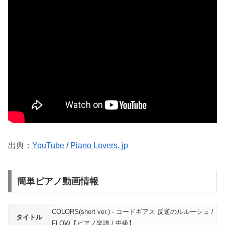
出典：
YouTube
/
Piano Lovers. jp
簡単ピアノ動画情報
COLORS(short ver.) - コードギアス 反逆のルルーシュ /
タイトル
FLOW【ピアノ楽譜 / 中級】