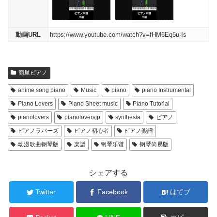
動画URL
https://www.youtube.com/watch?v=fHM6Eq5u-Is
簡単ピアノ
anime song piano
Music
piano
piano Instrumental
Piano Lovers
Piano Sheet music
Piano Tutorial
pianolovers
pianoloversjp
synthesia
ピアノ
ピアノラバーズ
ピアノ初心者
ピアノ楽譜
动漫歌曲钢琴版
楽譜
钢琴乐谱
钢琴简易版
シェアする
Twitter
Facebook
はてブ