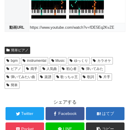
動画URL
https://www.youtube.com/watch?v=fDE5Eq2KvZE
簡単ピアノ
bgm
instrumental
Music
ゆっくり
カラオケ
ピアノ
両手
人気曲
初心者
弾いてみた
弾いてみたい曲
楽譜
歌っちゃ王
歌詞
片手
簡単
シェアする
Twitter
Facebook
はてブ
Pocket
LINE
コピー