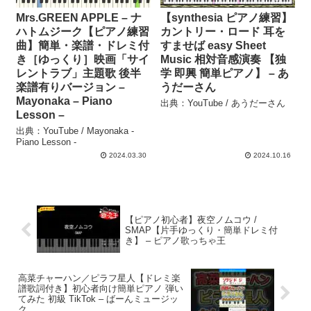
Mrs.GREEN APPLE – ナ
【synthesia ピアノ練習】
ハトムジーク【ピアノ練習
カントリー・ロード 耳を
曲】簡単・楽譜・ドレミ付
すませば easy Sheet
き［ゆっくり］映画「サイ
Music 相対音感演奏 【独
レントラブ」主題歌 後半
学 即興 簡単ピアノ】 – あ
楽譜有りバージョン –
うだーさん
Mayonaka – Piano
出典：YouTube / あうだーさん
Lesson –
出典：YouTube / Mayonaka -
Piano Lesson -
2024.03.30
2024.10.16
【ピアノ初心者】夜空ノムコウ /
SMAP【片手ゆっくり・簡単ドレミ付
き】 – ピアノ歌っちゃ王
高菜チャーハン／ピラフ星人【ドレミ楽
譜歌詞付き】初心者向け簡単ピアノ 弾い
てみた 初級 TikTok – ばーんミュージッ
ク