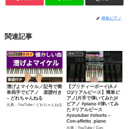
簡単ピアノ
関連記事
簡単ピアノ
簡単ピアノ
漕げよマイケル／記号で簡
【プリティーボーイ(Aメ
単両手でピアノ 楽譜付き
ロ)/リアルピース】簡単ピ
– どれちゃんねる
アノ(片手で弾いてみた)#
ピアノ #piano #弾いてみ
出典：YouTube / どれちゃんねる
た #リアルピース
#youtuber #shorts –
Con-affetto_piano
出典：YouTube / Con-