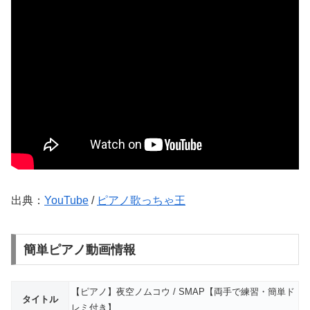
出典：
YouTube
/
ピアノ歌っちゃ王
簡単ピアノ動画情報
【ピアノ】夜空ノムコウ / SMAP【両手で練習・簡単ド
タイトル
レミ付き】