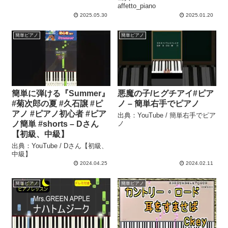
affetto_piano
2025.05.30
2025.01.20
簡単ピアノ
簡単ピアノ
簡単に弾ける『Summer』
悪魔の子/ヒグチアイ#ピア
#菊次郎の夏 #久石譲 #ピ
ノ – 簡単右手でピアノ
アノ #ピアノ初心者 #ピア
出典：YouTube / 簡単右手でピア
ノ簡単 #shorts – Dさん
ノ
【初級、中級】
出典：YouTube / Dさん【初級、
中級】
2024.04.25
2024.02.11
簡単ピアノ
簡単ピアノ