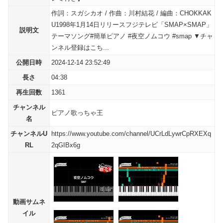
作詞：スガシカオ / 作曲：川村結花 / 編曲：CHOKKAK
U1998年1月14日リリースフジテレビ「SMAP×SMAP」
説明文
テーマソング#簡単ピアノ #夜空ノムコウ #smap ▼チャ
ンネル登録はこち...
公開日時
2024-12-14 23:52:49
長さ
04:38
再生回数
1361
チャンネル
ピアノ歌っちゃ王
名
チャンネルU
https://www.youtube.com/channel/UCrLdLywrCpRXEXq
RL
2qGIBx6g
動画サムネ
イル