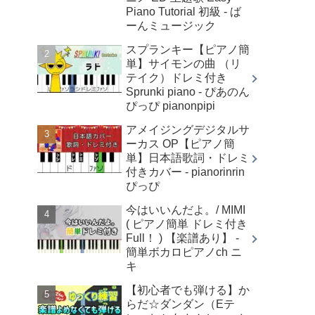
Piano Tutorial 初級 - ば
ーんミュージック
スプランキー【ピアノ簡
単】サイモンの曲 （リ
テイク）ドレミ付き
Sprunki piano - ぴあのん
ぴっぴ pianonpipi
アメイジングデジタルサ
ーカス OP【ピアノ簡
単】日本語歌詞・ドレミ
付きカバー - pianorinrin
ぴっぴ
今はいいんだよ。/ MIMI
( ピアノ簡単 ドレミ付き
Full！ ) 【楽譜あり】 -
簡単ボカロピアノch ニ
キ
【初心者でも弾ける】か
らだ☆ダンダン（Eテ