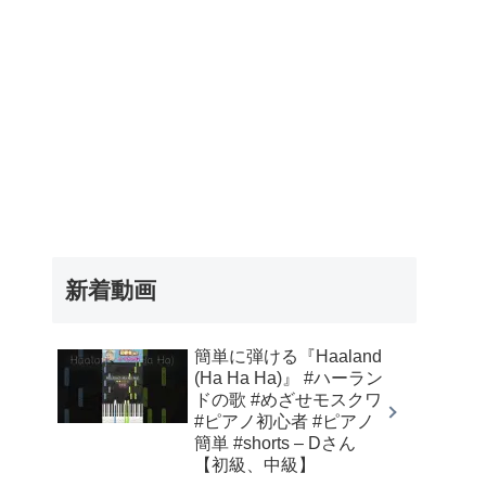
新着動画
簡単に弾ける『Haaland
(Ha Ha Ha)』 #ハーラン
ドの歌 #めざせモスクワ
#ピアノ初心者 #ピアノ
簡単 #shorts – Dさん
【初級、中級】