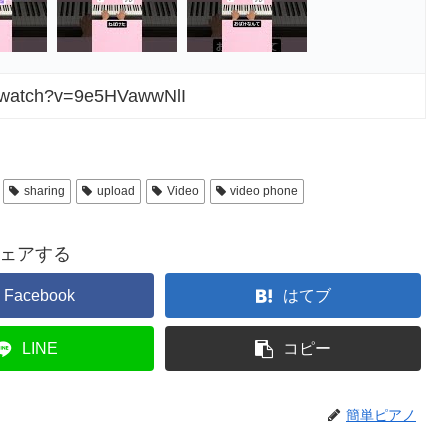
m/watch?v=9e5HVawwNlI
sharing
upload
Video
video phone
ェアする
Facebook
はてブ
LINE
コピー
簡単ピアノ