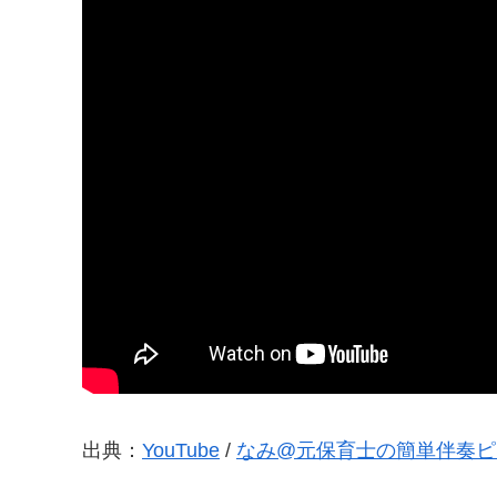
出典：
YouTube
/
なみ@元保育士の簡単伴奏ピ