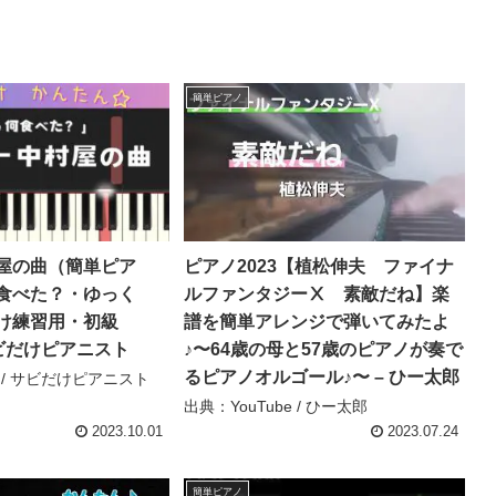
簡単ピアノ
村屋の曲（簡単ピア
ピアノ2023【植松伸夫 ファイナ
食べた？・ゆっく
ルファンタジーⅩ 素敵だね】楽
け練習用・初級
譜を簡単アレンジで弾いてみたよ
– サビだけピアニスト
♪〜64歳の母と57歳のピアノが奏で
るピアノオルゴール♪〜 – ひー太郎
e / サビだけピアニスト
出典：YouTube / ひー太郎
2023.10.01
2023.07.24
簡単ピアノ