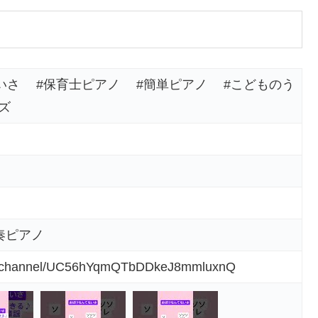
んてないさ #保育士ピアノ #簡単ピアノ #こどものう
ズ
奏ピアノ
om/channel/UC56hYqmQTbDDkeJ8mmluxnQ