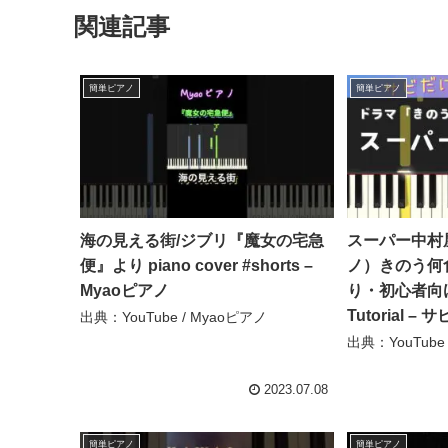
関連記事
簡単ピアノ
簡単ピアノ
海の見える街/ジブリ『魔女の宅急
スーパー中
便』より piano cover #shorts –
ノ）きのう何
Myaoピアノ
り・初心者向
Tutorial 
出典：YouTube / Myaoピアノ
出典：YouTub
2023.07.08
簡単ピアノ
簡単ピアノ