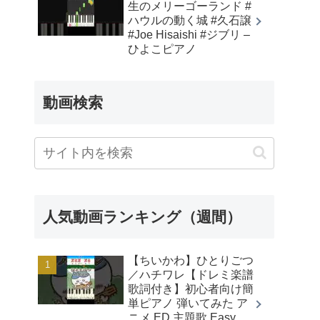
生のメリーゴーランド #
ハウルの動く城 #久石譲
#Joe Hisaishi #ジブリ –
ひよこピアノ
動画検索
人気動画ランキング（週間）
【ちいかわ】ひとりごつ
／ハチワレ【ドレミ楽譜
歌詞付き】初心者向け簡
単ピアノ 弾いてみた ア
ニメ ED 主題歌 Easy