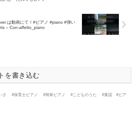
.は動画にて！#ピアノ #piano #弾い
on-affetto_piano
トを書き込む
んてないさ #保育士ピアノ #簡単ピアノ #こどものうた #童謡 #ピア