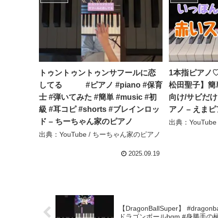
トゥントゥントゥンサフールに恋
1本指ピアノ
してる #ピアノ #piano #保育
松田聖子】簡
士 #弾いてみた #簡単 #music #初
向け/サビだ
級 #耳コピ #shorts #ブレインロッ
アノ – えま
ド – ちーちゃん家のピアノ
出典：YouTube
出典：YouTube / ちーちゃん家のピアノ
2025.09.19
【DragonBallSuper】 #dragon
ドラゴンボールbgm #身勝手の極