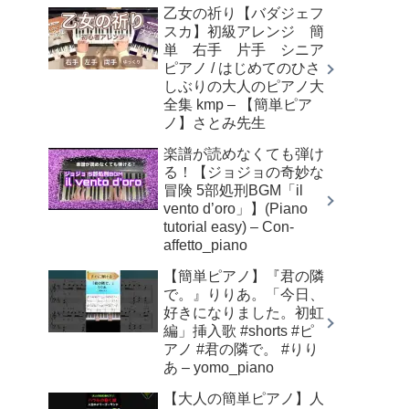
乙女の祈り【バダジェフ
スカ】初級アレンジ 簡
単 右手 片手 シニア
ピアノ / はじめてのひさ
しぶりの大人のピアノ大
全集 kmp – 【簡単ピア
ノ】さとみ先生
楽譜が読めなくても弾け
る！【ジョジョの奇妙な
冒険 5部処刑BGM「il
vento d’oro」】(Piano
tutorial easy) – Con-
affetto_piano
【簡単ピアノ】『君の隣
で。』りりあ。「今日、
好きになりました。初虹
編」挿入歌 #shorts #ピ
アノ #君の隣で。 #りり
あ – yomo_piano
【大人の簡単ピアノ】人