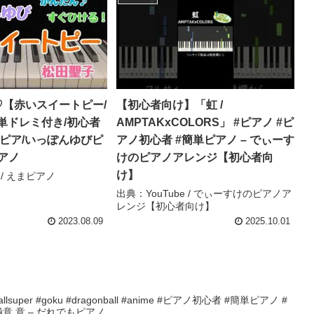
♡【赤いスイートピー/
【初心者向け】「虹 /
単ドレミ付き/初心者
AMPTAKxCOLORS」 #ピアノ #ピ
けピア/いっぽんゆびピ
アノ初心者 #簡単ピアノ – でぃーす
ピアノ
けのピアノアレンジ【初心者向
け】
 / えまピアノ
出典：YouTube / でぃーすけのピアノア
レンジ【初心者向け】
2023.08.09
2025.10.01
ballsuper #goku #dragonball #anime #ピアノ初心者 #簡単ピアノ #
意 意 – だれでもピアノ