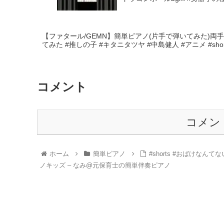
【ファタール/GEMN】簡単ピアノ(片手で弾いてみた)両手ver
てみた #推しの子 #キタニタツヤ #中島健人 #アニメ #shorts – C
コメント
コメン
ホーム
簡単ピアノ
#shorts #おばけな
ノキッズ – なみ@元保育士の簡単伴奏ピアノ