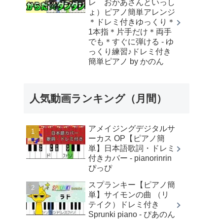
レ おかあさんといっし
ょ）ピアノ簡単アレンジ
＊ドレミ付きゆっくり＊
1本指＊片手だけ＊両手
でも＊すぐに弾ける - ゆ
っくり練習♪ドレミ付き
簡単ピアノ by かのん
人気動画ランキング（月間）
アメイジングデジタルサ
ーカス OP【ピアノ簡
単】日本語歌詞・ドレミ
付きカバー - pianorinrin
ぴっぴ
スプランキー【ピアノ簡
単】サイモンの曲 （リ
テイク）ドレミ付き
Sprunki piano - ぴあのん