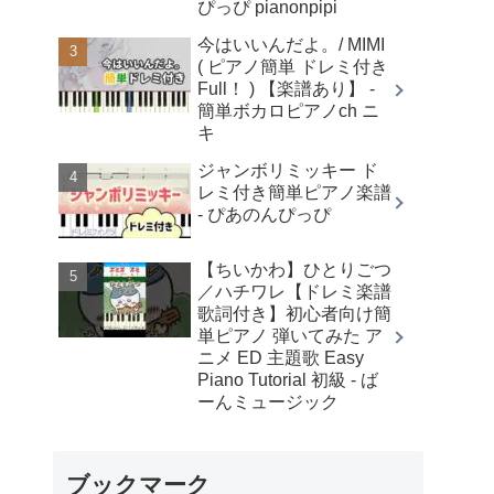
ぴっぴ pianonpipi
今はいいんだよ。/ MIMI
( ピアノ簡単 ドレミ付き
Full！ ) 【楽譜あり】 -
簡単ボカロピアノch ニ
キ
ジャンボリミッキー ド
レミ付き簡単ピアノ楽譜
- ぴあのんぴっぴ
【ちいかわ】ひとりごつ
／ハチワレ【ドレミ楽譜
歌詞付き】初心者向け簡
単ピアノ 弾いてみた ア
ニメ ED 主題歌 Easy
Piano Tutorial 初級 - ば
ーんミュージック
ブックマーク