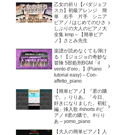
乙女の祈り【バダジェフ
スカ】初級アレンジ 簡
単 右手 片手 シニア
ピアノ / はじめてのひさ
しぶりの大人のピアノ大
全集 kmp – 【簡単ピア
ノ】さとみ先生
楽譜が読めなくても弾け
る！【ジョジョの奇妙な
冒険 5部処刑BGM「il
vento d’oro」】(Piano
tutorial easy) – Con-
affetto_piano
【簡単ピアノ】『君の隣
で。』りりあ。「今日、
好きになりました。初虹
編」挿入歌 #shorts #ピ
アノ #君の隣で。 #りり
あ – yomo_piano
【大人の簡単ピアノ】人