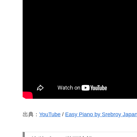
出典：
YouTube
/
Easy Piano by Srebroy Japa