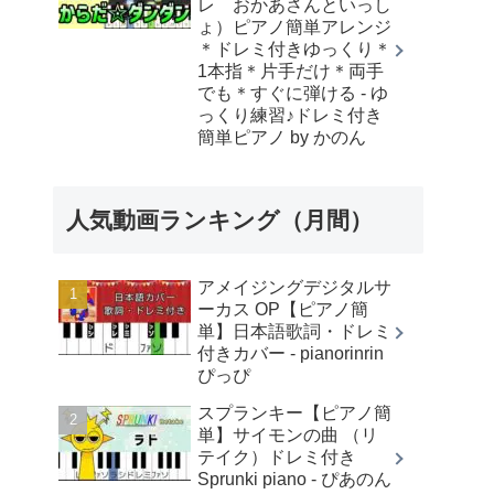
レ おかあさんといっし
ょ）ピアノ簡単アレンジ
＊ドレミ付きゆっくり＊
1本指＊片手だけ＊両手
でも＊すぐに弾ける - ゆ
っくり練習♪ドレミ付き
簡単ピアノ by かのん
人気動画ランキング（月間）
アメイジングデジタルサ
ーカス OP【ピアノ簡
単】日本語歌詞・ドレミ
付きカバー - pianorinrin
ぴっぴ
スプランキー【ピアノ簡
単】サイモンの曲 （リ
テイク）ドレミ付き
Sprunki piano - ぴあのん