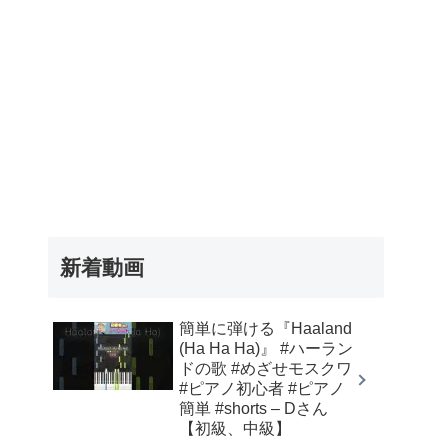
新着動画
簡単に弾ける『Haaland
(Ha Ha Ha)』 #ハーラン
ドの歌 #めざせモスクワ
#ピアノ初心者 #ピアノ
簡単 #shorts – Dさん
【初級、中級】