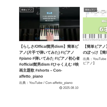
簡単ピアノ
簡単ピアノ
【らしさ/Offical髭男dism】簡単ピ
【簡単ピアノ】
アノ(片手で弾いてみた) #ピアノ
のぽっけ【簡
#piano #弾いてみた #ピアノ初心者
出典：YouTub
ピアノ】
#official髭男dism #ひゃくえむ #映
画主題歌 #shorts – Con-
affetto_piano
出典：YouTube / Con-affetto_piano
2025.08.10