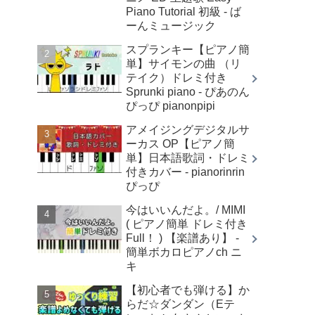
Piano Tutorial 初級 - ば
ーんミュージック
スプランキー【ピアノ簡
単】サイモンの曲 （リ
テイク）ドレミ付き
Sprunki piano - ぴあのん
ぴっぴ pianonpipi
アメイジングデジタルサ
ーカス OP【ピアノ簡
単】日本語歌詞・ドレミ
付きカバー - pianorinrin
ぴっぴ
今はいいんだよ。/ MIMI
( ピアノ簡単 ドレミ付き
Full！ ) 【楽譜あり】 -
簡単ボカロピアノch ニ
キ
【初心者でも弾ける】か
らだ☆ダンダン（Eテ