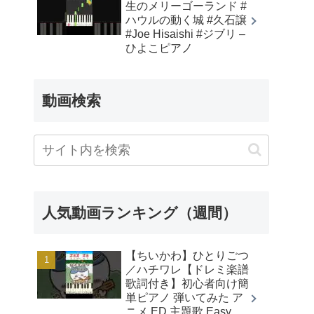
生のメリーゴーランド #
ハウルの動く城 #久石譲
#Joe Hisaishi #ジブリ –
ひよこピアノ
動画検索
人気動画ランキング（週間）
【ちいかわ】ひとりごつ
／ハチワレ【ドレミ楽譜
歌詞付き】初心者向け簡
単ピアノ 弾いてみた ア
ニメ ED 主題歌 Easy