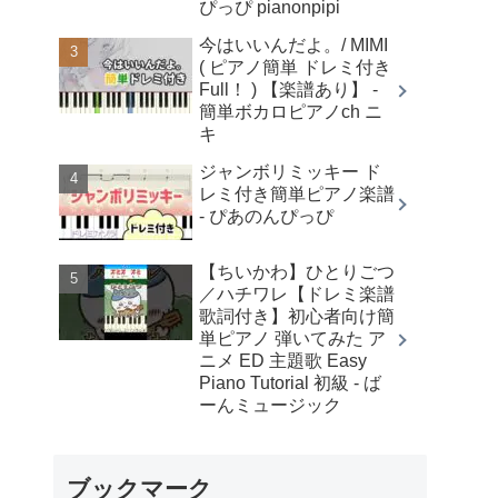
ぴっぴ pianonpipi
今はいいんだよ。/ MIMI
( ピアノ簡単 ドレミ付き
Full！ ) 【楽譜あり】 -
簡単ボカロピアノch ニ
キ
ジャンボリミッキー ド
レミ付き簡単ピアノ楽譜
- ぴあのんぴっぴ
【ちいかわ】ひとりごつ
／ハチワレ【ドレミ楽譜
歌詞付き】初心者向け簡
単ピアノ 弾いてみた ア
ニメ ED 主題歌 Easy
Piano Tutorial 初級 - ば
ーんミュージック
ブックマーク