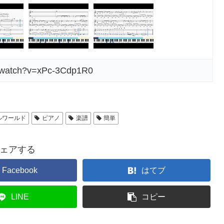
m/watch?v=xPc-3Cdp1R0
ルワールド
ピアノ
楽譜
簡単
ェアする
Facebook
はてブ
LINE
コピー