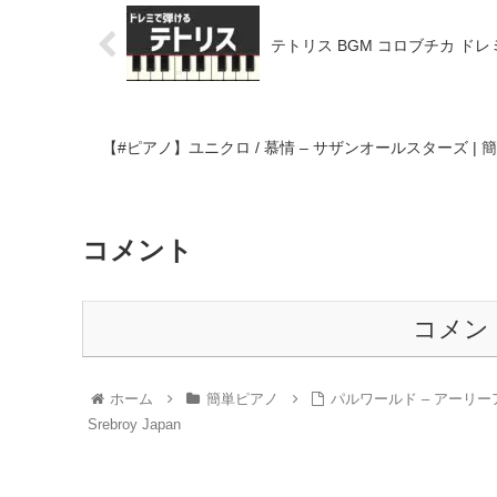
テトリス BGM コロブチカ ドレミで
【#ピアノ】ユニクロ / 慕情 – サザンオールスターズ | 
コメント
コメン
ホーム
簡単ピアノ
パルワールド – アーリーア
Srebroy Japan