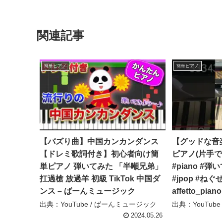
関連記事
簡単ピアノ
簡単ピアノ
【バズり曲】中国カンカンダンス
【グッドな音
【ドレミ歌詞付き】初心者向け簡
ピアノ(片手で
単ピアノ 弾いてみた 「半噸兄弟」
#piano #
扛過槍 放過羊 初級 TikTok 中国ダ
#jpop #ねぐせ 
ンス – ばーんミュージック
affetto_piano
出典：YouTube / ばーんミュージック
出典：YouTube / 
2024.05.26