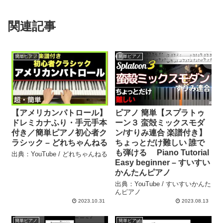
関連記事
簡単ピアノ
簡単ピアノ
【アメリカンパトロール】
ピアノ 簡単【スプラトゥ
ドレミカナふり・手元手本
ーン３ 蛮殻ミックスモダ
付き／簡単ピアノ初心者ク
ン/すりみ連合 楽譜付き】
ラシック – どれちゃんねる
ちょっとだけ難しい 誰で
も弾ける Piano Tutorial
出典：YouTube / どれちゃんねる
Easy beginner – すいすい
かんたんピアノ
出典：YouTube / すいすいかんた
んピアノ
2023.10.31
2023.08.13
簡単ピアノ
簡単ピアノ