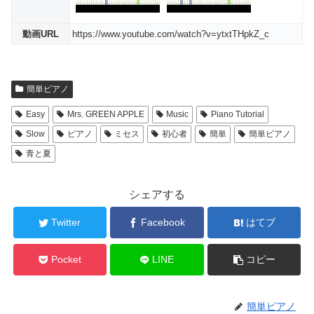
動画URL
https://www.youtube.com/watch?v=ytxtTHpkZ_c
簡単ピアノ
Easy
Mrs. GREEN APPLE
Music
Piano Tutorial
Slow
ピアノ
ミセス
初心者
簡単
簡単ピアノ
青と夏
シェアする
Twitter
Facebook
はてブ
Pocket
LINE
コピー
簡単ピアノ