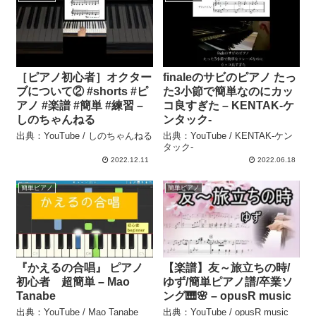
［ピアノ初心者］オクター
finaleのサビのピアノ たっ
ブについて② #shorts #ピ
た3小節で簡単なのにカッ
アノ #楽譜 #簡単 #練習 –
コ良すぎた – KENTAK-ケ
しのちゃんねる
ンタック-
出典：YouTube / しのちゃんねる
出典：YouTube / KENTAK-ケン
タック-
2022.12.11
2022.06.18
簡単ピアノ
簡単ピアノ
『かえるの合唱』 ピアノ
【楽譜】友～旅立ちの時/
初心者 超簡単 – Mao
ゆず/簡単ピアノ譜/卒業ソ
Tanabe
ング🎹🌸 – opusR music
出典：YouTube / Mao Tanabe
出典：YouTube / opusR music