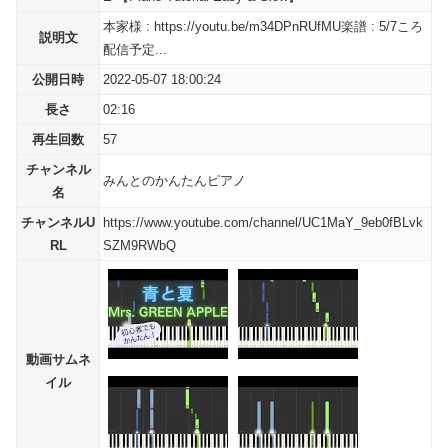
本家様 : https://youtu.be/m34DPnRUfMU楽譜 : 5/7ころ
説明文
配信予定...
公開日時
2022-05-07 18:00:24
長さ
02:16
再生回数
57
チャンネル
みんとのかんたんピアノ
名
チャンネルU
https://www.youtube.com/channel/UC1MaY_9eb0fBLvk
RL
SZM9RWbQ
動画サムネ
イル