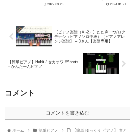
2022.09.23
2024.01.21
【ピアノ楽譜（AI-2）】ただ声一つ/ロク
デナシ（ピアノソロ中級）【ピアノアレ
ンジ楽譜】 – Dさん【楽譜専用】
【簡単ピアノ】Habit / セカオワ #Shorts
– かんたーんピアノ
コメント
コメントを書き込む
ホーム
簡単ピアノ
【簡単 ゆっくり ピアノ】 青と