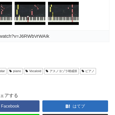
m/watch?v=J6RWbVrWAIk
star
piano
Vocaloid
アスノヨゾラ哨戒班
ピアノ
ェアする
Facebook
はてブ