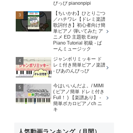
ぴっぴ pianonpipi
【ちいかわ】ひとりごつ
／ハチワレ【ドレミ楽譜
歌詞付き】初心者向け簡
単ピアノ 弾いてみた ア
ニメ ED 主題歌 Easy
Piano Tutorial 初級 - ば
ーんミュージック
ジャンボリミッキー ド
レミ付き簡単ピアノ楽譜
- ぴあのんぴっぴ
今はいいんだよ。/ MIMI
( ピアノ簡単 ドレミ付き
Full！ ) 【楽譜あり】 -
簡単ボカロピアノch ニ
キ
人気動画ランキング（月間）