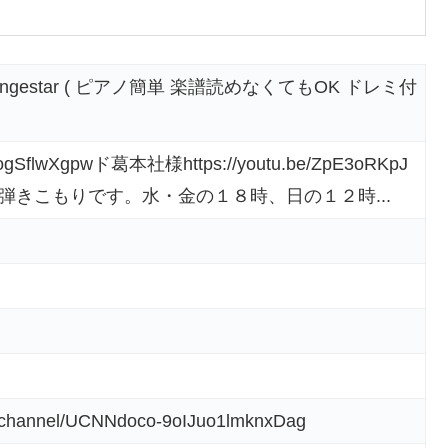
ngestar ( ピアノ簡単 楽譜読めなくてもOK ドレミ付
be/XogSflwXgpwド葛本社様https://youtu.be/ZpE3oRKpJ
弾きこもりです。水・金の１８時、日の１２時...
m/channel/UCNNdoco-9oIJuo1lmknxDag