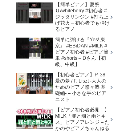
【簡単ピアノ】夏祭
り/whiteberry #初心者 #
ジッタリンジン #打ち上
げ花火 – 初心者でも弾け
るピアノ
簡単に弾ける『Yes! 東
京』 #EBiDAN #MILK #
ピアノ初心者 #ピアノ簡
単 #shorts – Dさん【初
級、中級】
【初心者ピアノ】P. 38
愛の夢 / F. Liszt -大人の
ためのピアノ悠々塾 基
礎編- – 小さな手のピア
ニスト
【ピアノ初心者必見！】
M!LK「罪と罰と雨とキ
ス」ピアノアレンジ – た
かのやピアノちゃんねる