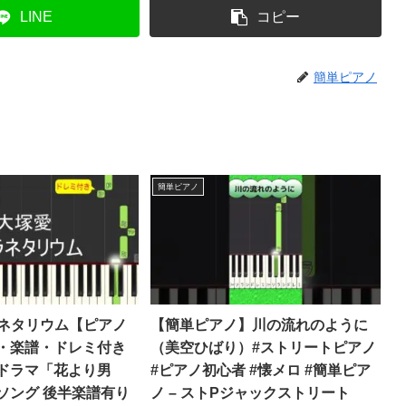
LINE
コピー
簡単ピアノ
簡単ピアノ
ラネタリウム【ピアノ
【簡単ピアノ】川の流れのように
・楽譜・ドレミ付き
（美空ひばり）#ストリートピアノ
ドラマ「花より男
#ピアノ初心者 #懐メロ #簡単ピア
ソング 後半楽譜有り
ノ – ストPジャックストリート