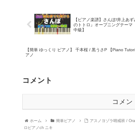
【ピアノ楽譜】さんぽ/井上あ
のトトロ』オープニングテーマ【
中級】
【簡単 ゆっくり ピアノ】 千本桜 / 黒うさP 【Piano Tutori
アノ
コメント
コメン
ホーム
簡単ピアノ
アスノヨゾラ哨戒班 / Ora
ロピアノch ニキ