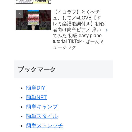
【イコラブ】とくべチ
ュ、して／=LOVE【ド
レミ楽譜歌詞付き】初心
者向け簡単ピアノ 弾い
てみた 初級 easy piano
tutorial TikTok - ばーんミ
ュージック
ブックマーク
簡単DIY
簡単NFT
簡単キャンプ
簡単スタイル
簡単ストレッチ