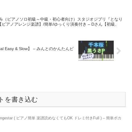
ずみ（ピアノソロ初級～中級・初心者向け）スタジオジブリ『となり
ピアノアレンジ楽譜】/簡単/ゆっくり演奏付き – Dさん【初級、
al Easy & Slow】 – みんとのかんたんピ
トを書き込む
ngestar ( ピアノ簡単 楽譜読めなくてもOK ドレミ付きFull ) – 簡単ボカ