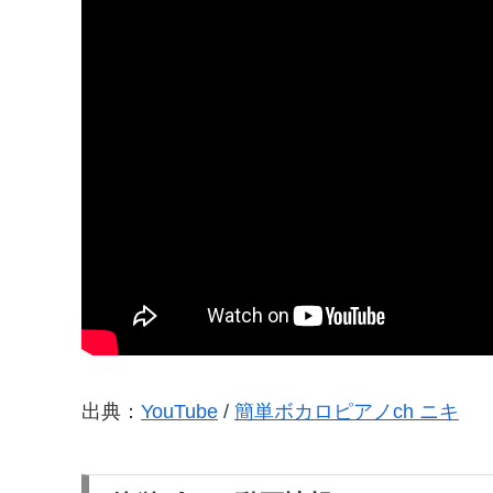
出典：
YouTube
/
簡単ボカロピアノch ニキ