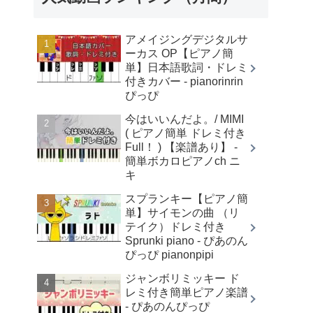
アメイジングデジタルサ
ーカス OP【ピアノ簡
単】日本語歌詞・ドレミ
付きカバー - pianorinrin
ぴっぴ
今はいいんだよ。/ MIMI
( ピアノ簡単 ドレミ付き
Full！ ) 【楽譜あり】 -
簡単ボカロピアノch ニ
キ
スプランキー【ピアノ簡
単】サイモンの曲 （リ
テイク）ドレミ付き
Sprunki piano - ぴあのん
ぴっぴ pianonpipi
ジャンボリミッキー ド
レミ付き簡単ピアノ楽譜
- ぴあのんぴっぴ